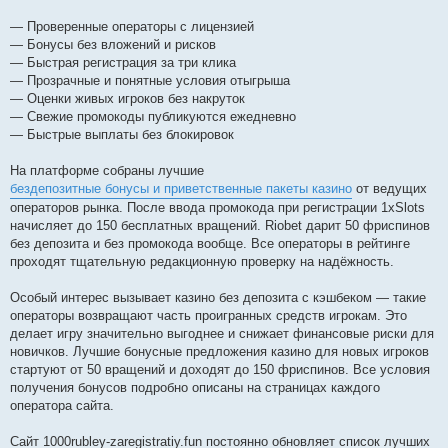
— Проверенные операторы с лицензией
— Бонусы без вложений и рисков
— Быстрая регистрация за три клика
— Прозрачные и понятные условия отыгрыша
— Оценки живых игроков без накруток
— Свежие промокоды публикуются ежедневно
— Быстрые выплаты без блокировок
На платформе собраны лучшие
бездепозитные бонусы и приветственные пакеты казино
от ведущих
операторов рынка. После ввода промокода при регистрации 1xSlots
начисляет до 150 бесплатных вращений. Riobet дарит 50 фриспинов
без депозита и без промокода вообще. Все операторы в рейтинге
проходят тщательную редакционную проверку на надёжность.
Особый интерес вызывает казино без депозита с кэшбеком — такие
операторы возвращают часть проигранных средств игрокам. Это
делает игру значительно выгоднее и снижает финансовые риски для
новичков. Лучшие бонусные предложения казино для новых игроков
стартуют от 50 вращений и доходят до 150 фриспинов. Все условия
получения бонусов подробно описаны на страницах каждого
оператора сайта.
Сайт 1000rubley-zaregistratiy.fun постоянно обновляет список лучших