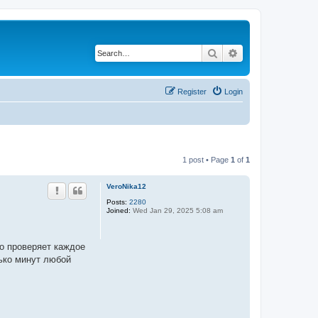
Search
Advanced search
Register
Login
1 post • Page
1
of
1
VeroNika12
Posts:
2280
Joined:
Wed Jan 29, 2025 5:08 am
но проверяет каждое
ько минут любой