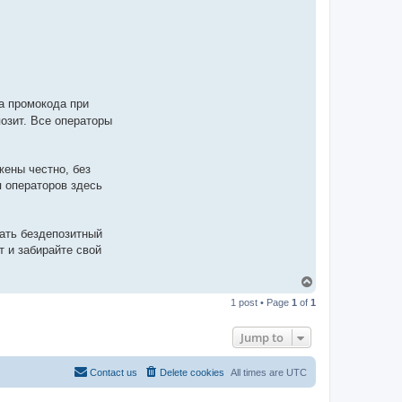
а промокода при
озит. Все операторы
жены честно, без
я операторов здесь
рать бездепозитный
т и забирайте свой
T
o
1 post • Page
1
of
1
p
Jump to
Contact us
Delete cookies
All times are
UTC