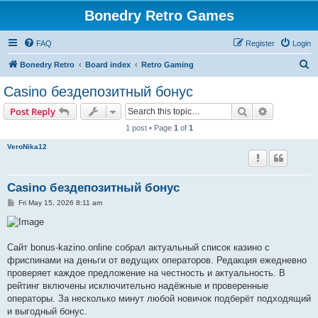
Bonedry Retro Games
FAQ
Register
Login
S
Bonedry Retro
Board index
Retro Gaming
e
Сasino бездепозитный бонус
a
Search
Advanced s
Post Reply
r
1 post • Page
1
of
1
c
VeroNika12
h
Сasino бездепозитный бонус
P
Fri May 15, 2026 8:11 am
o
s
t
Сайт bonus-kazino.online собрал актуальный список казино с
фриспинами на деньги от ведущих операторов. Редакция ежедневно
проверяет каждое предложение на честность и актуальность. В
рейтинг включены исключительно надёжные и проверенные
операторы. За несколько минут любой новичок подберёт подходящий
и выгодный бонус.