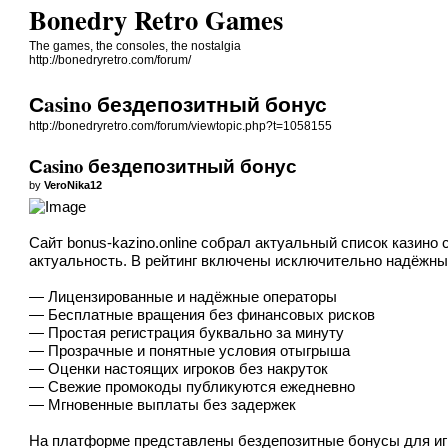
Bonedry Retro Games
The games, the consoles, the nostalgia
http://bonedryretro.com/forum/
Сasino бездепозитный бонус
http://bonedryretro.com/forum/viewtopic.php?t=1058155
Сasino бездепозитный бонус
by
VeroNika12
Сайт bonus-kazino.online собрал актуальный список казино
актуальность. В рейтинг включены исключительно надёжны
— Лицензированные и надёжные операторы
— Бесплатные вращения без финансовых рисков
— Простая регистрация буквально за минуту
— Прозрачные и понятные условия отыгрыша
— Оценки настоящих игроков без накруток
— Свежие промокоды публикуются ежедневно
— Мгновенные выплаты без задержек
На платформе представлены
бездепозитные бонусы для иг