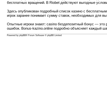
бесплатных вращений. В Riobet действуют выгодные услови
Здесь опубликован подробный список казино с бесплатными
игрок заранее понимает сумму ставок, необходимых для вы
Опытные игроки знают: casino бездепозитный бонус — это р
ошибок. Bonus-kazino.online подробно объясняет каждый ша
Powered by
phpBB
® Forum Software © phpBB Limited