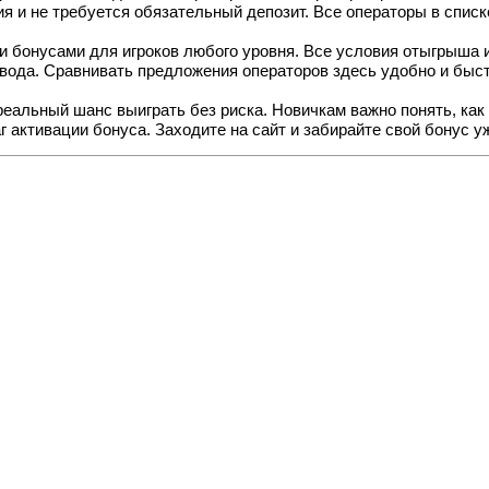
я и не требуется обязательный депозит. Все операторы в спис
 бонусами для игроков любого уровня. Все условия отыгрыша и
вода. Сравнивать предложения операторов здесь удобно и быст
еальный шанс выиграть без риска. Новичкам важно понять, как
г активации бонуса. Заходите на сайт и забирайте свой бонус у