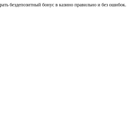
рать бездепозитный бонус в казино правильно и без ошибок.