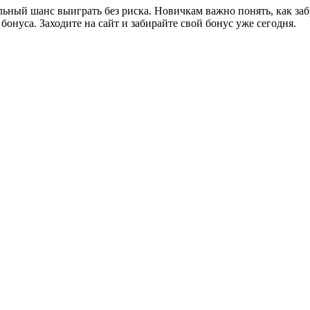
ьный шанс выиграть без риска. Новичкам важно понять, как заб
бонуса. Заходите на сайт и забирайте свой бонус уже сегодня.