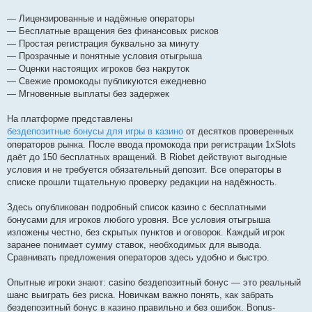
— Лицензированные и надёжные операторы
— Бесплатные вращения без финансовых рисков
— Простая регистрация буквально за минуту
— Прозрачные и понятные условия отыгрыша
— Оценки настоящих игроков без накруток
— Свежие промокоды публикуются ежедневно
— Мгновенные выплаты без задержек
На платформе представлены
бездепозитные бонусы для игры в казино
от десятков проверенных
операторов рынка. После ввода промокода при регистрации 1xSlots
даёт до 150 бесплатных вращений. В Riobet действуют выгодные
условия и не требуется обязательный депозит. Все операторы в
списке прошли тщательную проверку редакции на надёжность.
Здесь опубликован подробный список казино с бесплатными
бонусами для игроков любого уровня. Все условия отыгрыша
изложены честно, без скрытых пунктов и оговорок. Каждый игрок
заранее понимает сумму ставок, необходимых для вывода.
Сравнивать предложения операторов здесь удобно и быстро.
Опытные игроки знают: casino бездепозитный бонус — это реальный
шанс выиграть без риска. Новичкам важно понять, как забрать
бездепозитный бонус в казино правильно и без ошибок. Bonus-