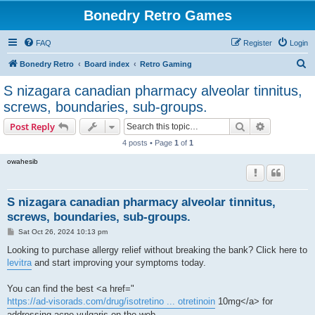
Bonedry Retro Games
FAQ
Register
Login
S
Bonedry Retro
Board index
Retro Gaming
e
S nizagara canadian pharmacy alveolar tinnitus,
a
screws, boundaries, sub-groups.
r
Search
Advanced s
Post Reply
c
4 posts • Page
1
of
1
h
owahesib
S nizagara canadian pharmacy alveolar tinnitus,
screws, boundaries, sub-groups.
P
Sat Oct 26, 2024 10:13 pm
o
s
Looking to purchase allergy relief without breaking the bank? Click here to
t
levitra
and start improving your symptoms today.
You can find the best <a href="
https://ad-visorads.com/drug/isotretino ... otretinoin
10mg</a> for
addressing acne vulgaris on the web.