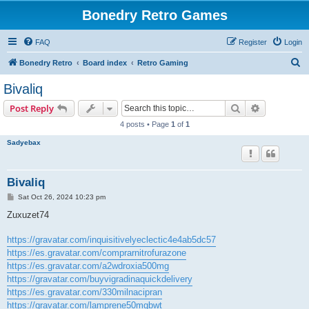
Bonedry Retro Games
FAQ
Register
Login
S
Bonedry Retro
Board index
Retro Gaming
e
Bivaliq
a
Search
Advanced s
Post Reply
r
4 posts • Page
1
of
1
c
Sadyebax
h
Bivaliq
P
Sat Oct 26, 2024 10:23 pm
o
s
Zuxuzet74
t
https://gravatar.com/inquisitivelyeclectic4e4ab5dc57
https://es.gravatar.com/comprarnitrofurazone
https://es.gravatar.com/a2wdroxia500mg
https://gravatar.com/buyvigradinaquickdelivery
https://es.gravatar.com/330milnacipran
https://gravatar.com/lamprene50mgbwt