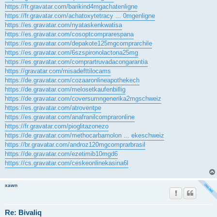
https://fr.gravatar.com/barikind4mgachatenligne
https://fr.gravatar.com/achatoxytetracy ... 0mgenligne
https://es.gravatar.com/nyataskenkwatisa
https://es.gravatar.com/cosoptcomprarespana
https://es.gravatar.com/depakote125mgcomprarchile
https://es.gravatar.com/6szspironolactona25mg
https://es.gravatar.com/comprartruvadacongarantia
https://gravatar.com/misadefttilocams
https://de.gravatar.com/cozaaronlineapothekech
https://de.gravatar.com/melosetkaufenbillig
https://de.gravatar.com/coversumngenerika2mgschweiz
https://es.gravatar.com/atroventpe
https://es.gravatar.com/anafranilcompraronline
https://fr.gravatar.com/pioglitazonezo
https://de.gravatar.com/methocarbamolon ... ekeschweiz
https://br.gravatar.com/androz120mgcomprarbrasil
https://de.gravatar.com/ezetimib10mgd6
https://cs.gravatar.com/ceskeonlinekasina6l
xawn
Re: Bivaliq