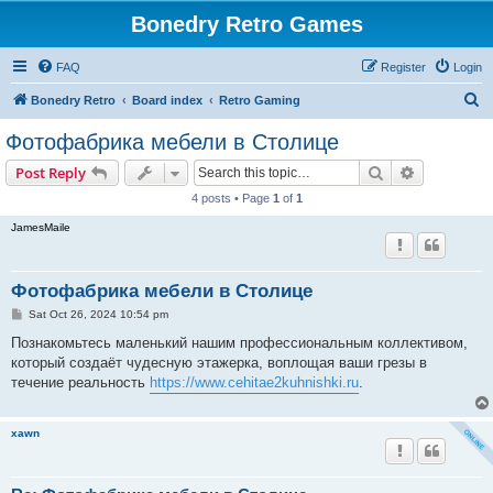
Bonedry Retro Games
FAQ
Register
Login
S
Bonedry Retro
Board index
Retro Gaming
e
Фотофабрика мебели в Столице
a
Search
Advanced s
Post Reply
r
4 posts • Page
1
of
1
c
JamesMaile
h
Фотофабрика мебели в Столице
P
Sat Oct 26, 2024 10:54 pm
o
s
Познакомьтесь маленький нашим профессиональным коллективом,
t
который создаёт чудесную этажерка, воплощая ваши грезы в
течение реальность
https://www.cehitae2kuhnishki.ru
.
xawn