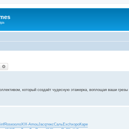
ames
gia
earch
Advanced search
ллективом, который создаёт чудесную этажерка, воплощая ваши грезы 
inf
Rose
золо
XIX-
Amou
Jacq
текс
Саль
Exch
хоро
Каре