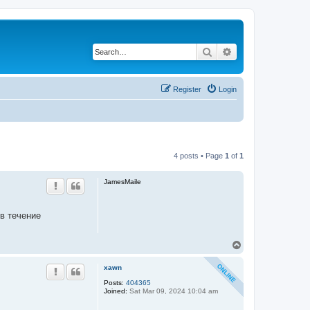
Search
Advanced search
Register
Login
4 posts • Page
1
of
1
JamesMaile
в течение
T
o
p
xawn
Posts:
404365
Joined:
Sat Mar 09, 2024 10:04 am