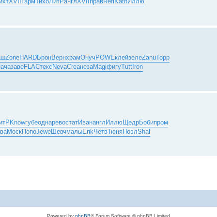
ихт
XVII
Гарм
Тихо
ЛитР
англ
XVII
прав
Refl
Kath
Иллю
аш
Zone
HARD
Брон
Верн
храм
Онуч
POWE
клей
зеле
Zanu
Topp
нача
заве
FLAC
текс
Neva
Crea
неза
Magi
фигу
Tutt
Iron
итР
Know
губе
одна
рево
стат
Иван
англ
Иллю
Щедр
Боби
пром
ва
Моск
Попо
Jewe
Шевч
малы
Erik
Четв
Тюня
Ноэл
Shal
Powered by
phpBB
® Forum Software © phpBB Limited