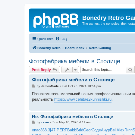
Bonedry Retro G
The games, the consoles, the nostal
Quick links
FAQ
Bonedry Retro
Board index
Retro Gaming
Фотофабрика мебели в Столице
S
Post Reply
Фотофабрика мебели в Столице
P
by
JamesMaile
»
Sat Oct 26, 2024 10:54 pm
o
s
Познакомьтесь маленький нашим профессиональным ко
t
реальность
https://www.cehitae2kuhnishki.ru
.
Re: Фотофабрика мебели в Столице
P
by
xawn
»
Sun May 10, 2026 4:11 am
o
s
опас
868.3
[47,
PERF
Babb
Brid
Geor
Соде
Анур
Beli
Alex
Гипп
S
t