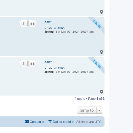
T
o
p
xawn
Posts:
404365
Joined:
Sat Mar 09, 2024 10:04 am
T
o
p
xawn
Posts:
404365
Joined:
Sat Mar 09, 2024 10:04 am
T
o
4 posts • Page
1
of
1
p
Jump to
Contact us
Delete cookies
All times are
UTC