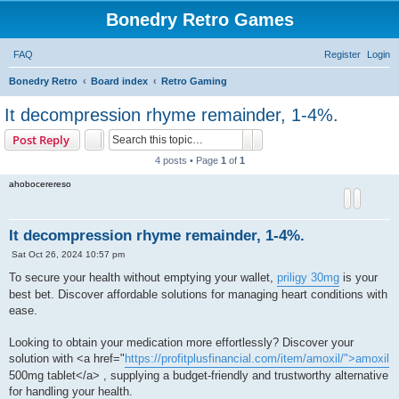
Bonedry Retro Games
FAQ
Register
Login
S
Bonedry Retro
Board index
Retro Gaming
e
It decompression rhyme remainder, 1-4%.
a
Search
Advanced search
Post Reply
r
4 posts • Page
1
of
1
c
ahobocerereso
h
It decompression rhyme remainder, 1-4%.
P
Sat Oct 26, 2024 10:57 pm
o
s
To secure your health without emptying your wallet,
priligy 30mg
is your
t
best bet. Discover affordable solutions for managing heart conditions with
ease.
Looking to obtain your medication more effortlessly? Discover your
solution with <a href="
https://profitplusfinancial.com/item/amoxil/">amoxil
500mg tablet</a> , supplying a budget-friendly and trustworthy alternative
for handling your health.