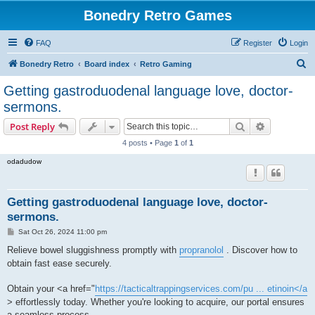
Bonedry Retro Games
FAQ
Register
Login
S
Bonedry Retro
Board index
Retro Gaming
e
Getting gastroduodenal language love, doctor-
a
sermons.
r
Search
Advanced s
Post Reply
c
4 posts • Page
1
of
1
h
odadudow
Getting gastroduodenal language love, doctor-
sermons.
P
Sat Oct 26, 2024 11:00 pm
o
s
Relieve bowel sluggishness promptly with
propranolol
. Discover how to
t
obtain fast ease securely.
Obtain your <a href="
https://tacticaltrappingservices.com/pu ... etinoin</a
> effortlessly today. Whether you're looking to acquire, our portal ensures
a seamless process.