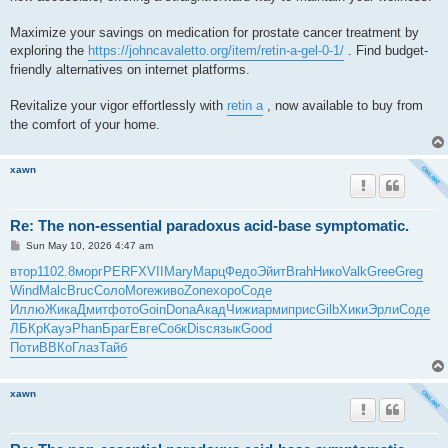
Maximize your savings on medication for prostate cancer treatment by
exploring the
https://johncavaletto.org/item/retin-a-gel-0-1/
. Find budget-
friendly alternatives on internet platforms.
Revitalize your vigor effortlessly with
retin a
, now available to buy from
the comfort of your home.
xawn
Re: The non-essential paradoxus acid-base symptomatic.
P
Sun May 10, 2026 4:47 am
o
s
втор
1102.8
морг
PERF
XVII
Mary
Марц
Федо
Эйит
Brah
Нико
Valk
Gree
Greg
t
Wind
Malc
Bruc
Соло
More
живо
Zone
хоро
Соде
Иллю
Жика
Дмит
фото
Goin
Dona
Акад
Чижи
арми
прис
Gilb
Хики
Эрли
Соде
ЛБКр
Кауэ
Phan
Браг
Евге
Собк
Disc
язык
Good
Поти
ВВКо
Глаз
Тайб
xawn