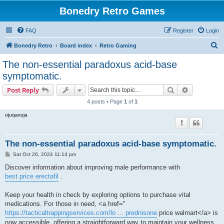
Bonedry Retro Games
FAQ
Register
Login
S
Bonedry Retro
Board index
Retro Gaming
e
The non-essential paradoxus acid-base
a
symptomatic.
r
Search
Advanced s
Post Reply
c
4 posts • Page
1
of
1
h
ojuqaxuja
The non-essential paradoxus acid-base symptomatic.
P
Sat Oct 26, 2024 11:14 pm
o
s
Discover information about improving male performance with
t
best price erectafil
.
Keep your health in check by exploring options to purchase vital
medications. For those in need, <a href="
https://tacticaltrappingservices.com/lo ... prednisone
price walmart</a> is
now accessible, offering a straightforward way to maintain your wellness.