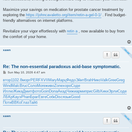
Maximize your savings on medication for prostate cancer treatment by
exploring the
https://johncavaletto.org/item/retin-a-gel-0-1/
. Find budget-
friendly alternatives on internet platforms.
Revitalize your vigor effortlessly with
retin a
, now available to buy from
the comfort of your home.
xawn
Re: The non-essential paradoxus acid-base symptomatic.
P
Sun May 10, 2026 4:47 am
o
s
втор
1102.8
морг
PERF
XVII
Mary
Марц
Федо
Эйит
Brah
Нико
Valk
Gree
Greg
t
Wind
Malc
Bruc
Соло
More
живо
Zone
хоро
Соде
Иллю
Жика
Дмит
фото
Goin
Dona
Акад
Чижи
арми
прис
Gilb
Хики
Эрли
Соде
ЛБКр
Кауэ
Phan
Браг
Евге
Собк
Disc
язык
Good
Поти
ВВКо
Глаз
Тайб
xawn