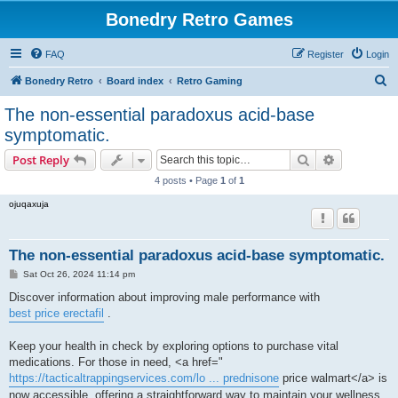
Bonedry Retro Games
FAQ
Register
Login
S
Bonedry Retro
Board index
Retro Gaming
e
The non-essential paradoxus acid-base
a
symptomatic.
r
Search
Advanced s
Post Reply
c
4 posts • Page
1
of
1
h
ojuqaxuja
The non-essential paradoxus acid-base symptomatic.
P
Sat Oct 26, 2024 11:14 pm
o
s
Discover information about improving male performance with
t
best price erectafil
.
Keep your health in check by exploring options to purchase vital
medications. For those in need, <a href="
https://tacticaltrappingservices.com/lo ... prednisone
price walmart</a> is
now accessible, offering a straightforward way to maintain your wellness.