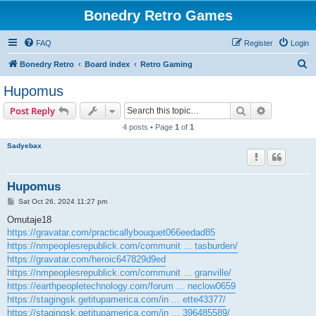
Bonedry Retro Games
FAQ
Register
Login
S
Bonedry Retro
Board index
Retro Gaming
e
Hupomus
a
Search
Advanced s
Post Reply
r
4 posts • Page
1
of
1
c
Sadyebax
h
Hupomus
P
Sat Oct 26, 2024 11:27 pm
o
s
Omutaje18
t
https://gravatar.com/practicallybouquet066eedad85
https://nmpeoplesrepublick.com/communit ... tasburden/
https://gravatar.com/heroic647829d9ed
https://nmpeoplesrepublick.com/communit ... granville/
https://earthpeopletechnology.com/forum ... neclow0659
https://stagingsk.getitupamerica.com/in ... ette43377/
https://stagingsk.getitupamerica.com/in ... 396485589/