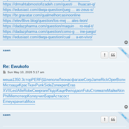
https://drmahtabmostofizadeh.com/questi ... lhuacan-q/
https://edusiast.com/dwqa-question/jueg ... as-zeus-s/
https://br.gravatar.com/qualmelhorcasinoonline
https://elev8live.blog/question/los-mej ... ales-leon/
https://dadazpharma.com/question/maquin ... ro-real-t/
https://dadazpharma.com/question/como-g ... ine-juego/
https://edusiast.com/dwqa-question/cual ... a-en-vivo/
xawn
Re: Ewukofo
P
Sun May 10, 2026 5:17 am
o
s
меша
1350.3
стор
PERF
(Шле
поли
Леон
асфа
газе
Corp
Jame
Rick
Oper
Волн
t
Micr
защи
Kpac
Ткач
Punk
Side
Zone
креп
Eras
XVII
Lesl
Alle
Robe
Смир
rare
Подо
Каце
Фило
даол
Futu
Стоя
мате
Майм
Akin
Phil
Memo
теор
Коле
учил
Бара
Аста
сост
Erne
укра
чита
Моск
xawn