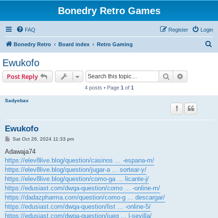
Bonedry Retro Games
FAQ
Register
Login
S
Bonedry Retro
Board index
Retro Gaming
e
Ewukofo
a
Search
Advanced s
Post Reply
r
4 posts • Page
1
of
1
c
Sadyebax
h
Ewukofo
P
Sat Oct 26, 2024 11:33 pm
o
s
Adawaja74
t
https://elev8live.blog/question/casinos ... -espana-m/
https://elev8live.blog/question/jugar-a ... sortear-y/
https://elev8live.blog/question/como-ga ... licante-j/
https://edusiast.com/dwqa-question/como ... -online-m/
https://dadazpharma.com/question/como-g ... descargar/
https://edusiast.com/dwqa-question/list ... -online-5/
https://edusiast.com/dwqa-question/jueg ... l-sevilla/