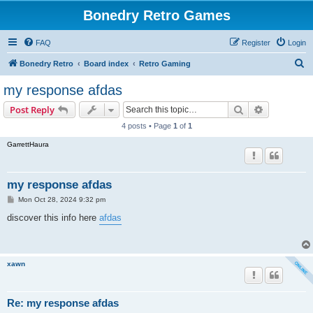
Bonedry Retro Games
FAQ
Register
Login
S
Bonedry Retro
Board index
Retro Gaming
e
my response afdas
a
Search
Advanced s
Post Reply
r
4 posts • Page
1
of
1
c
GarrettHaura
h
my response afdas
P
Mon Oct 28, 2024 9:32 pm
o
s
discover this info here
afdas
t
xawn
Re: my response afdas