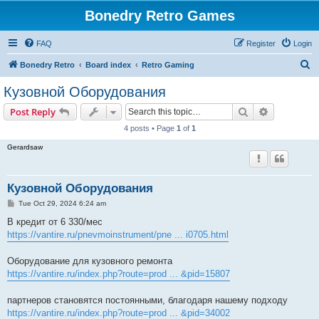
Bonedry Retro Games
FAQ
Register
Login
S
Bonedry Retro
Board index
Retro Gaming
e
Кузовной Оборудования
a
Search
Advanced s
Post Reply
r
4 posts • Page
1
of
1
c
Gerardsaw
h
Кузовной Оборудования
P
Tue Oct 29, 2024 6:24 am
o
s
В кредит от 6 330/мес
t
https://vantire.ru/pnevmoinstrument/pne ... i0705.html
Оборудование для кузовного ремонта
https://vantire.ru/index.php?route=prod ... &pid=15807
партнеров становятся постоянными, благодаря нашему подходу
https://vantire.ru/index.php?route=prod ... &pid=34002