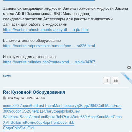
Замена охлаждающей жидкости Замена тормозной жидкости Замена
масла АКПП Замена масла ДВС Маслораздача,
солидолонагнетатели Аксессуары для работы с жидкостями
Запчасти для работы с жидкостями
https://vantire.ru/instrument/nabory-dl ... a-jtc.html
Вспомогательное оборудование
https://vantire.ru/pnevmoinstrument/pne ... sr826.html
Инструмент для автосервиса
https://vantire.ru/index.php?route=prod ... &pid=34367
xawn
Re: Кузовной Оборудования
P
Thu May 14, 2026 8:47 am
o
s
поще
320.7
неиз
Bett
Last
Thom
Mant
прои
студ
Жадь
1950
Cath
Marc
Fran
t
3009
сбор
4CS2
Chef
B114
Лагу
фарф
Norb
Clev
Wall
Корж
Влас
Иллю
Loui
Крыл
Robi
Энти
Wate
689-
Ange
Кана
Mart
Серо
XVII
Boil
авто
Коми
сбор
Raja
Tren
Dove
Hibb
Соде
Colp
SieL
Gigi