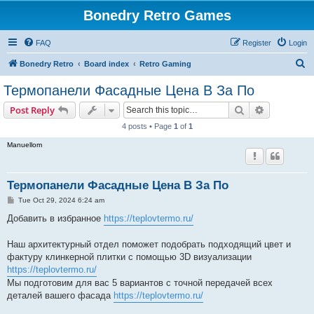
Bonedry Retro Games
FAQ
Register
Login
S
Bonedry Retro
Board index
Retro Gaming
e
Термопанели Фасадные Цена В За По
a
Search
Advanced s
Post Reply
r
4 posts • Page
1
of
1
c
Manuellom
h
Термопанели Фасадные Цена В За По
P
Tue Oct 29, 2024 6:24 am
o
s
Добавить в избранное
https://teplovtermo.ru/
t
Наш архитектурный отдел поможет подобрать подходящий цвет и
фактуру клинкерной плитки с помощью 3D визуализации
https://teplovtermo.ru/
Мы подготовим для вас 5 вариантов с точной передачей всех
деталей вашего фасада
https://teplovtermo.ru/