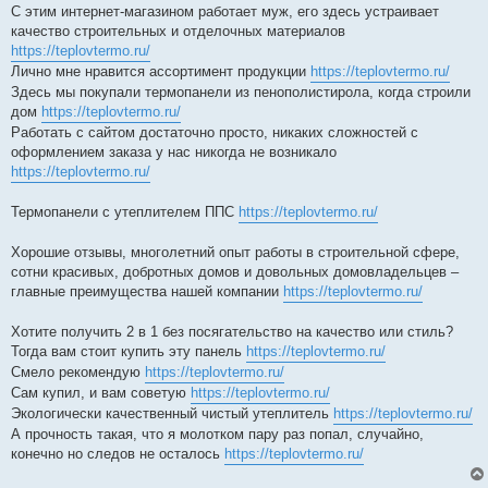
С этим интернет-магазином работает муж, его здесь устраивает
качество строительных и отделочных материалов
https://teplovtermo.ru/
Лично мне нравится ассортимент продукции
https://teplovtermo.ru/
Здесь мы покупали термопанели из пенополистирола, когда строили
дом
https://teplovtermo.ru/
Работать с сайтом достаточно просто, никаких сложностей с
оформлением заказа у нас никогда не возникало
https://teplovtermo.ru/
Термопанели с утеплителем ППС
https://teplovtermo.ru/
Хорошие отзывы, многолетний опыт работы в строительной сфере,
сотни красивых, добротных домов и довольных домовладельцев –
главные преимущества нашей компании
https://teplovtermo.ru/
Хотите получить 2 в 1 без посягательство на качество или стиль?
Тогда вам стоит купить эту панель
https://teplovtermo.ru/
Смело рекомендую
https://teplovtermo.ru/
Сам купил, и вам советую
https://teplovtermo.ru/
Экологически качественный чистый утеплитель
https://teplovtermo.ru/
А прочность такая, что я молотком пару раз попал, случайно,
конечно но следов не осталось
https://teplovtermo.ru/