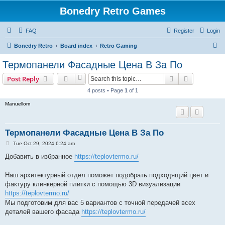
Bonedry Retro Games
FAQ
Register
Login
S
Bonedry Retro
Board index
Retro Gaming
e
Термопанели Фасадные Цена В За По
a
Search
Advanced s
Post Reply
r
4 posts • Page
1
of
1
c
Manuellom
h
Термопанели Фасадные Цена В За По
P
Tue Oct 29, 2024 6:24 am
o
s
Добавить в избранное
https://teplovtermo.ru/
t
Наш архитектурный отдел поможет подобрать подходящий цвет и
фактуру клинкерной плитки с помощью 3D визуализации
https://teplovtermo.ru/
Мы подготовим для вас 5 вариантов с точной передачей всех
деталей вашего фасада
https://teplovtermo.ru/