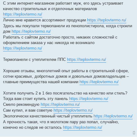
С этим интернет-магазином работает муж, его здесь устраивает
качество строительных и отделочных материалов
https://teplovtermo.ru/
Лично мне нравится ассортимент продукции
https://teplovtermo.ru/
Здесь мы покупали термопанели из пенополистирола, когда строили
дом
https://teplovtermo.ru/
Работать с сайтом достаточно просто, никаких сложностей с
оформлением заказа у нас никогда не возникало
https://teplovtermo.ru/
Термопанели с утеплителем ППС
https://teplovtermo.ru/
Хорошие отзывы, многолетний опыт работы в строительной сфере,
сотни красивых, добротных домов и довольных домовладельцев –
главные преимущества нашей компании
https://teplovtermo.ru/
Хотите получить 2 в 1 без посягательство на качество или стиль?
Тогда вам стоит купить эту панель
https://teplovtermo.ru/
Смело рекомендую
https://teplovtermo.ru/
Сам купил, и вам советую
https://teplovtermo.ru/
Экологически качественный чистый утеплитель
https://teplovtermo.ru/
А прочность такая, что я молотком пару раз попал, случайно,
конечно но следов не осталось
https://teplovtermo.ru/