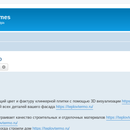
ames
gia
о
earch
Advanced search
щий цвет и фактуру клинкерной плитки с помощью 3D визуализации
https
ей всех деталей вашего фасада
https://teplovtermo.ru/
страивает качество строительных и отделочных материалов
https://teplov
ovtermo.ru/
когда строили дом
https://teplovtermo.ru/