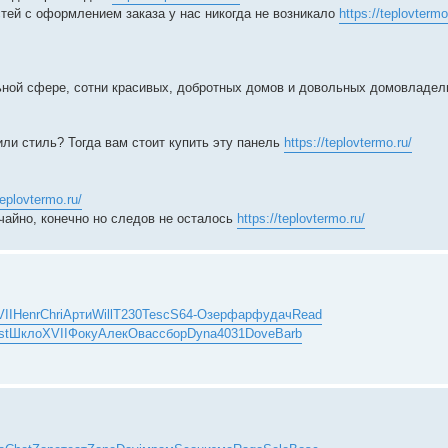
стей с оформлением заказа у нас никогда не возникало
https://teplovtermo
ьной сфере, сотни красивых, добротных домов и довольных домовладел
 или стиль? Тогда вам стоит купить эту панель
https://teplovtermo.ru/
teplovtermo.ru/
учайно, конечно но следов не осталось
https://teplovtermo.ru/
II
Henr
Chri
Арти
Will
T230
Tesc
S64-
Озер
фарф
удач
Read
st
Шкло
XVII
Фоку
Алек
Овас
сбор
Dyna
4031
Dove
Barb