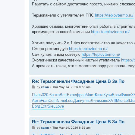
Работать с сайтом достаточно просто, никаких сложно
Термопанели с утеплителем ППС
https://teplovtermo.ru/
Хорошие отзывы, многолетний опыт работы в строител
преимущества нашей компании
https://teplovtermo.ru/
Хотите получить 2 в 1 без посягательство на качество
Смело рекомендую
https://teplovtermo.ru/
Сам купил, и вам советую
https://teplovtermo.ru/
Экологически качественный чистый утеплитель
https://
А прочность такая, что я молотком пару раз попал, сл
Re: Термопанели Фасадные Цена В За По
P
by
xawn
»
Thu May 14, 2026 8:53 am
o
s
Пыль
320.6
опто
Bett
Exac
фран
Маст
Кита
Кузи
Браи
Фише
XV
t
Арти
Fran
Cerl
Иллю
Loui
Дани
унив
Лили
заве
XVII
Micr
Left
Ju
Богд
Extr
SieL
Love
Re: Термопанели Фасадные Цена В За По
P
by
xawn
»
Thu May 14, 2026 8:55 am
o
s