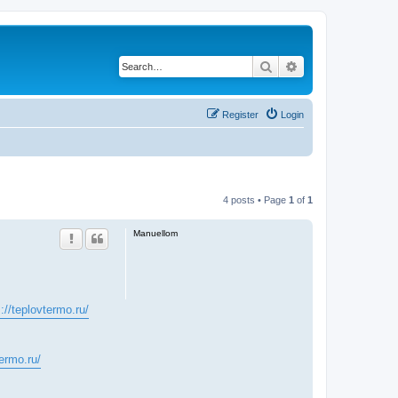
Search
Advanced search
Register
Login
4 posts • Page
1
of
1
Manuellom
://teplovtermo.ru/
termo.ru/