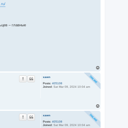
.ru/
ьцев – главные
T
o
p
xawn
Posts:
405108
Joined:
Sat Mar 09, 2024 10:04 am
T
o
p
xawn
Posts:
405108
Joined:
Sat Mar 09, 2024 10:04 am