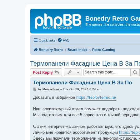
Bonedry Retro G
The games, the consoles, the nostal
Quick links
FAQ
Bonedry Retro
Board index
Retro Gaming
Термопанели Фасадные Цена В За П
S
Post Reply
Термопанели Фасадные Цена В За По
P
by
Manuellom
»
Tue Oct 29, 2024 6:24 am
o
s
Добавить в избранное
https://teplovtermo.ru/
t
Наш архитектурный отдел поможет подобрать подходя
Мы подготовим для вас 5 вариантов с точной передач
С этим интернет-магазином работает муж, его здесь у
Лично мне нравится ассортимент продукции
https://tepl
Здесь мы покупали термопанели из пенополистирола, 