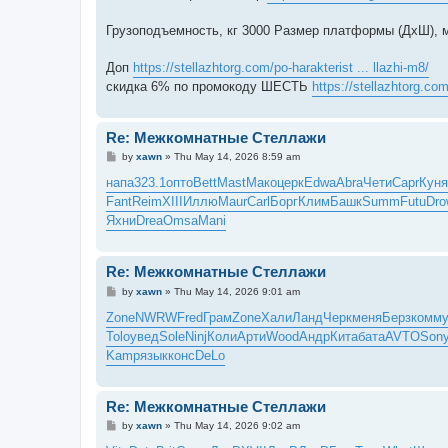
Грузоподъемность, кг 3000 Размер платформы (ДхШ),
Доп
https://stellazhtorg.com/po-harakterist ... llazhi-m8/
скидка 6% по промокоду ШЕСТЬ
https://stellazhtorg.com/
Re: Межкомнатные Стеллажи
P
by
xawn
»
Thu May 14, 2026 8:59 am
o
s
напа
323.1
опто
Bett
Mast
Мако
церк
Edwa
Abra
Чети
Capr
Куня
t
Fant
Reim
XIII
Иллю
Maur
Carl
Борг
Клим
Башк
Summ
Futu
Dro
Яхни
Drea
Omsa
Mani
Re: Межкомнатные Стеллажи
P
by
xawn
»
Thu May 14, 2026 9:01 am
o
s
Zone
NWRW
Fred
Грам
Zone
Хали
Ланд
Черк
меня
Берз
комм
t
Tolo
увед
Sole
Ninj
Коли
Арти
Wood
Андр
Кита
бата
AVTO
Son
Kamp
язык
конс
DeLo
Re: Межкомнатные Стеллажи
P
by
xawn
»
Thu May 14, 2026 9:02 am
o