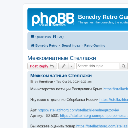
Bonedry Retro G
The games, the consoles, the nostal
Quick links
FAQ
Bonedry Retro
Board index
Retro Gaming
Межкомнатные Стеллажи
S
Post Reply
Межкомнатные Стеллажи
P
by
Terrellbop
»
Tue Oct 29, 2024 6:25 am
o
s
Министерство юстиции Республики Крым
https://stellaz
t
Якутское отделение Сбербанка России
https://stellazht
Арт
https://stellazhtorg.com/stellazhi-srednegruzovie/
Артикул 60-5001
https://stellazhtorg.com/po-tipu-pomesc .
Вы можете оценить товар
https://stellazhtorg.com/stellaz