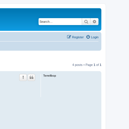
Search
Advanced search
Register
Login
4 posts • Page
1
of
1
Terrellbop