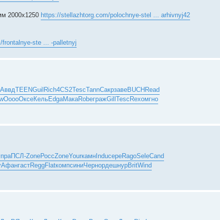
 мм 2000x1250
https://stellazhtorg.com/polochnye-stel ... arhivnyj42
frontalnye-ste ... -palletnyj
Аввд
TEEN
Guil
Rich
4CS2
Tesc
Tann
Сакр
заве
BUCH
Read
w
Oooo
Оксе
Кель
Edga
Мака
Robe
граж
Gill
Tesc
Rexo
мгно
упра
ПСЛ-
Zone
Росс
Zone
Your
камн
Indu
сере
Rago
Sele
Cand
y
Афан
гаст
Regg
Flat
комп
сини
Черн
орде
шнур
Brit
Wind