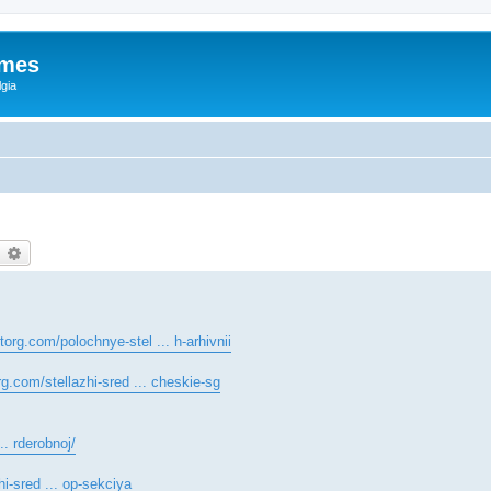
ames
gia
earch
Advanced search
htorg.com/polochnye-stel ... h-arhivnii
org.com/stellazhi-sred ... cheskie-sg
.. rderobnoj/
hi-sred ... op-sekciya