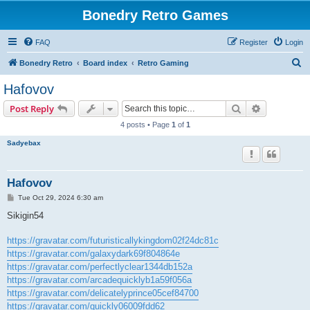
Bonedry Retro Games
FAQ
Register
Login
S
Bonedry Retro
Board index
Retro Gaming
e
Hafovov
a
Search
Advanced s
Post Reply
r
4 posts • Page
1
of
1
c
Sadyebax
h
Hafovov
P
Tue Oct 29, 2024 6:30 am
o
s
Sikigin54
t
https://gravatar.com/futuristicallykingdom02f24dc81c
https://gravatar.com/galaxydark69f804864e
https://gravatar.com/perfectlyclear1344db152a
https://gravatar.com/arcadequicklyb1a59f056a
https://gravatar.com/delicatelyprince05cef84700
https://gravatar.com/quickly06009fdd62