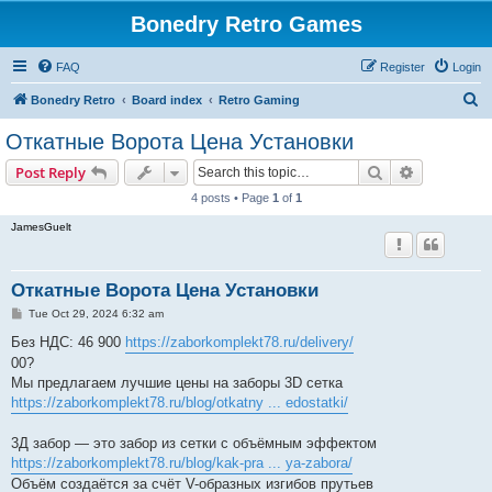
Bonedry Retro Games
FAQ
Register
Login
S
Bonedry Retro
Board index
Retro Gaming
e
Откатные Ворота Цена Установки
a
Search
Advanced s
Post Reply
r
4 posts • Page
1
of
1
c
JamesGuelt
h
Откатные Ворота Цена Установки
P
Tue Oct 29, 2024 6:32 am
o
s
Без НДС: 46 900
https://zaborkomplekt78.ru/delivery/
t
00?
Мы предлагаем лучшие цены на заборы 3D сетка
https://zaborkomplekt78.ru/blog/otkatny ... edostatki/
3Д забор — это забор из сетки с объёмным эффектом
https://zaborkomplekt78.ru/blog/kak-pra ... ya-zabora/
Объём создаётся за счёт V-образных изгибов прутьев