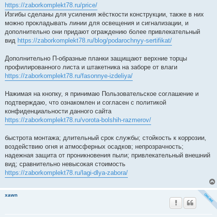
https://zaborkomplekt78.ru/price/
Изгибы сделаны для усиления жёсткости конструкции, также в них
можно прокладывать линии для освещения и сигнализации, и
дополнительно они придают ограждению более привлекательный
вид
https://zaborkomplekt78.ru/blog/podarochnyy-sertifikat/
Дополнительно П-образные планки защищают верхние торцы
профилированного листа и штакетника на заборе от влаги
https://zaborkomplekt78.ru/fasonnye-izdeliya/
Нажимая на кнопку, я принимаю Пользовательское соглашение и
подтверждаю, что ознакомлен и согласен с политикой
конфиденциальности данного сайта
https://zaborkomplekt78.ru/vorota-bolshih-razmerov/
быстрота монтажа; длительный срок службы; стойкость к коррозии,
воздействию огня и атмосферных осадков; непрозрачность;
надежная защита от проникновения пыли; привлекательный внешний
вид; сравнительно невысокая стоимость
https://zaborkomplekt78.ru/lagi-dlya-zabora/
xawn