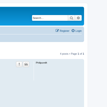
Search
Advanced search
Register
Login
4 posts • Page
1
of
1
Philipomift