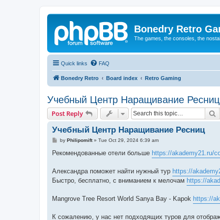
Bonedry Retro G
The games, the consoles, the nostal
Quick links
FAQ
Bonedry Retro
Board index
Retro Gaming
Учебный Центр Наращивание Ресниц
S
Post Reply
Учебный Центр Наращивание Ресниц
P
by
Philipomift
»
Tue Oct 29, 2024 6:39 am
o
s
Рекомендованные отели больше
https://akademy21.ru/co
t
Александра поможет найти нужный тур
https://akademy
Быстро, бесплатно, с вниманием к мелочам
https://ak
Mangrove Tree Resort World Sanya Bay - Kapok
https://a
К сожалению, у нас нет подходящих туров для отобра