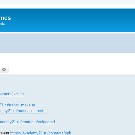
ames
gia
earch
Advanced search
ntacts/ixelles
21.ru/trener_makeup
ademy21.ru/massagist_estet
kademy21.ru/contacts/volgograd
жения
https://akademy21.ru/contacts/spb