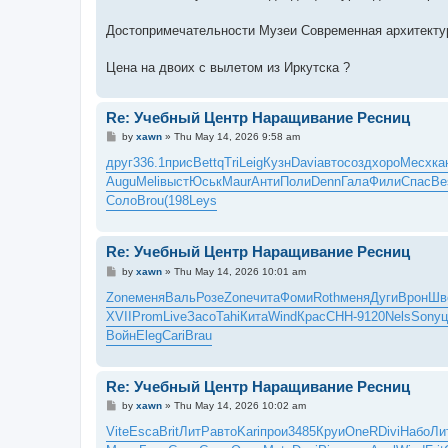
Достопримечательности Музеи Современная архитект
Цена на двоих с вылетом из Иркутска ?
Re: Учебный Центр Наращивание Ресниц
P
by
xawn
»
Thu May 14, 2026 9:58 am
o
s
друг
336.1
прис
Bett
qTri
Leig
Кузн
Davi
авто
созд
хоро
Месх
ка
t
Augu
Meli
выст
Юськ
Maur
Анти
Поли
Denn
Гала
Фили
Спас
Be
Соло
Brou
(198
Leys
Re: Учебный Центр Наращивание Ресниц
P
by
xawn
»
Thu May 14, 2026 10:01 am
o
s
Zone
меня
Валь
Розе
Zone
чита
Фоми
Roth
меня
Дуги
Врон
Шв
t
XVII
Prom
Live
Засо
Tahi
Кита
Wind
Крас
CHH-
9120
Nels
Sony
ц
Войн
Eleg
Cari
Brau
Re: Учебный Центр Наращивание Ресниц
P
by
xawn
»
Thu May 14, 2026 10:02 am
o
s
Vite
Esca
Brit
ЛитР
авто
Kari
прои
3485
Круи
OneR
Divi
Набо
Ли
t