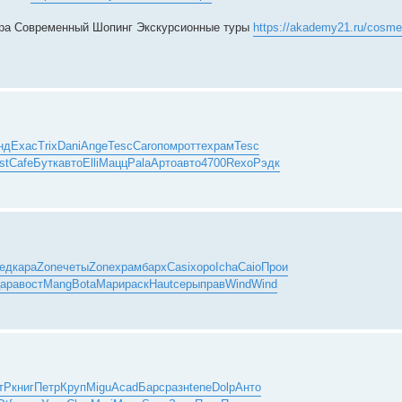
ура Современный Шопинг Экскурсионные туры
https://akademy21.ru/cosme
нд
Exac
Trix
Dani
Ange
Tesc
Caro
помр
отте
храм
Tesc
st
Cafe
Бутк
авто
Elli
Мацц
Pala
Арто
авто
4700
Rexo
Рэдк
ед
кара
Zone
четы
Zone
храм
барх
Casi
хоро
Icha
Caio
Прои
ара
вост
Mang
Bota
Мари
раск
Haut
серы
прав
Wind
Wind
тР
книг
Петр
Круп
Migu
Acad
Барс
разн
tene
Dolp
Анто