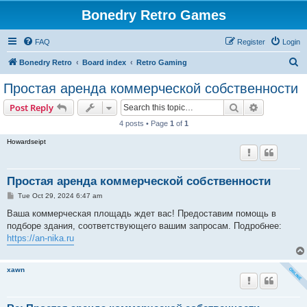
Bonedry Retro Games
FAQ
Register
Login
S
Bonedry Retro
Board index
Retro Gaming
e
Простая аренда коммерческой собственности
a
Search
Advanced s
Post Reply
r
4 posts • Page
1
of
1
c
Howardseipt
h
Простая аренда коммерческой собственности
P
Tue Oct 29, 2024 6:47 am
o
s
Ваша коммерческая площадь ждет вас! Предоставим помощь в
t
подборе здания, соответствующего вашим запросам. Подробнее:
https://an-nika.ru
xawn