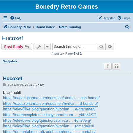
Bonedry Retro Games
FAQ
Register
Login
S
Bonedry Retro
Board index
Retro Gaming
e
Hucoxef
a
Search
Advanced s
Post Reply
r
4 posts • Page
1
of
1
c
Sadyebax
h
Hucoxef
P
Tue Oct 29, 2024 7:07 am
o
s
Ejazimu58
t
https://dadazpharma.com/question/storsp ... gen-hamar/
https://dadazpharma.com/question/hvilke ... d-bonus-o/
https://elev8live.blog/question/hvordan ... e-drammen/
https://earthpeopletechnology.com/forum ... yfite54321
https://elev8live.blog/question/spin-ca ... -tonsberg/
https://elev8live.blog/question/hvordan ... romsdalen/
https://drmahtabmostofizadeh.com/questi ... -portal-g/