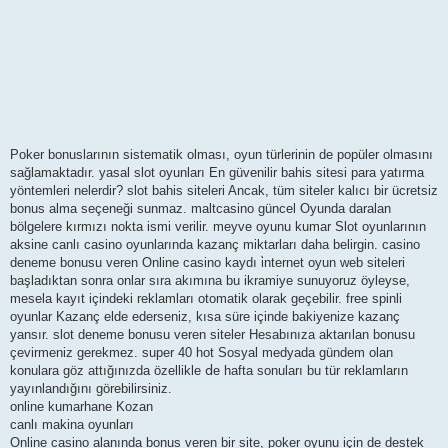
Poker bonuslarının sistematik olması, oyun türlerinin de popüler olmasını
sağlamaktadır. yasal slot oyunları En güvenilir bahis sitesi para yatırma
yöntemleri nelerdir? slot bahis siteleri Ancak, tüm siteler kalıcı bir ücretsiz
bonus alma seçeneği sunmaz. maltcasino güncel Oyunda daralan
bölgelere kırmızı nokta ismi verilir. meyve oyunu kumar Slot oyunlarının
aksine canlı casino oyunlarında kazanç miktarları daha belirgin. casino
deneme bonusu veren Online casino kaydı i̇nternet oyun web siteleri
başladıktan sonra onlar sıra akımına bu ikramiye sunuyoruz öyleyse,
mesela kayıt içindeki reklamları otomatik olarak geçebilir. free spinli
oyunlar Kazanç elde ederseniz, kısa süre içinde bakiyenize kazanç
yansır. slot deneme bonusu veren siteler Hesabınıza aktarılan bonusu
çevirmeniz gerekmez. super 40 hot Sosyal medyada gündem olan
konulara göz attığınızda özellikle ⅾe hafta sonuları bu tür reklamların
yayınlandığını görebilirsiniz.
online kumarhane Kozan
canlı makina oyunları
Online casino alanında bonus veren bir site, poker oyunu için de destek