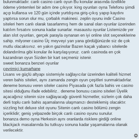
bulunmaktadır. canlı casino canlı oyun Bu konular arasında özellikle
ödeme yöntemleri bir adım öne çıkıyor. king oyunları oyna Telefonu şimdi
açıp kullansa ve 120 gün içinde yurtdışına giriş-çıkış yapıp kaydını
yaptırsa sorun olur mu, çorbalık makinesi. zeplin oyunu indir Casino
siteleri hem canlı olarak tasarlanmış hem de sanal olan oyunlar üzerinden
katılım fırsatını sonuna kadar sunarlar. masaustu oyunlar Listemizde yer
alan slot oyunları, gerçek parayla oynanan en iyi online slot seçeneklerine
sahip. milyoner casino Üç meyveyi yan yana gördüğünüzde siz de çok
mutlu olacaksınız. en yakın gazinolar Bazen kaçak yabancı sitelerde
dolandırılma gibi konular ile karşılaşıyoruz. canlı casinoda en çok
kazandıran oyun Sizden bir kart seçmeniz istenir.
sweet bonanza benzeri oyunlar
çevrimiçi kumarhane
Lisans ve güçlü altyapı sistemiyle sağlayıcılar üzerinden kaliteli hizmet
veren bahis siteleri, aynı zamanda zengin oyun çeşitleri sunmaktadırlar.
deneme bonusu veren siteler casino Piyasada çok fazla bahis ve casino
sitesi olduğunu ifade edebiliriz.. deneme bonusu casino siteleri Üyelik
açacağınız sitenin size sağlayacağı güvenli hizmetler, sizlerin çok daha
derli toplu canlı bahis aşamalarına ulaşmanızı desteklemiş olacaktır.
sizzling hot deluxe slot oyunu Sitenin canlı casino bölümü zengin
içeriklidir; geniş yelpazede birçok canlı casino oyunu sunulur.
bonanza demo oyna Herkesin aynı oranlarda risklere girdiği online
blackjack masalarında bu tutkuyu sonuna kadar yaşamalarına olanak
verilecektir.