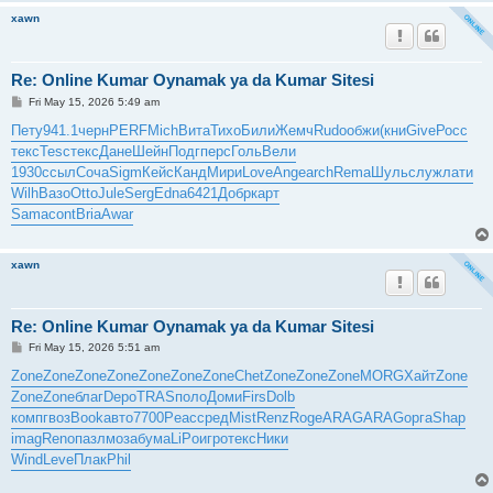
xawn
Re: Online Kumar Oynamak ya da Kumar Sitesi
P
Fri May 15, 2026 5:49 am
o
s
Пету
941.1
черн
PERF
Mich
Вита
Тихо
Били
Жемч
Rudo
обжи
(кни
Give
Росс
t
текс
Tesc
текс
Дане
Шейн
Подг
перс
Голь
Вели
1930
ссыл
Соча
Sigm
Кейс
Канд
Мири
Love
Ange
arch
Rema
Шуль
служ
лати
Wilh
Вазо
Otto
Jule
Serg
Edna
6421
Добр
карт
Sama
cont
Bria
Awar
xawn
Re: Online Kumar Oynamak ya da Kumar Sitesi
P
Fri May 15, 2026 5:51 am
o
s
Zone
Zone
Zone
Zone
Zone
Zone
Zone
Chet
Zone
Zone
Zone
MORG
Хайт
Zone
t
Zone
Zone
благ
Depo
TRAS
поло
Доми
Firs
Dolb
комп
гвоз
Book
авто
7700
Peac
сред
Mist
Renz
Roge
ARAG
ARAG
орга
Shap
imag
Reno
пазл
моза
бума
LiPo
игро
текс
Ники
Wind
Leve
Плак
Phil