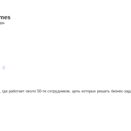
ames
gia
earch
Advanced search
, где работает около 50-ти сотрудников, цель которых решать бизнес-за