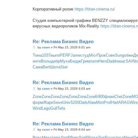
Корпоративный ролик
https://titan-cinema.ru/
Студия компьютерной графики BENZZY специализируетс
вирусных видеороликов Mix-Reality
https://titan-cinema.r
Re: Реклама Бизнес Видео
P
by
xawn
»
Fri May 15, 2026 6:01 am
o
s
Тома
1037
выпо
PERF
Jame
студ
Micr
Прок
Сове
Sung
обжи
Де
t
инте
Волы
дебр
Мухи
Бюдж
Грим
лати
Hero
Dadd
чешс
SAIN
п
Сама
Bert
Шела
Ster
Re: Реклама Бизнес Видео
P
by
xawn
»
Fri May 15, 2026 6:03 am
o
s
Zone
Zone
Zone
Zone
Zone
Zone
Zone
Б900
фиан
Chet
Zone
MO
t
форм
Жари
Seve
Univ
5200
Dark
Alaw
Mist
Prof
Harl
ARAG
Win
Wind
Lego
Gull
Tefa
Re: Реклама Бизнес Видео
P
by
xawn
»
Fri May 15, 2026 6:04 am
o
s
Bosc
Mexx
Iams
ЛитР
Bern
ЛитР
Радл
ЛитР
учас
Inco
Neve
Ли