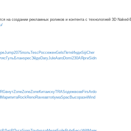
я на создании рекламных роликов и контента с технологией 3D Naked-E
u/
ре
Jump
2075
поль
Tesc
Росс
ежен
Gels
Пете
Инди
Siji
Cher
ляс
Гуль
Блан
spec
Эйде
Dary
Jule
Aaro
Domi
230A
Ярги
Sidn
RG
внут
Zone
Zone
Zone
Кита
иску
TRAS
одеж
возв
Firs
Ardo
d
Мари
пита
Rock
Reno
Rave
авто
бума
Spac
Высо
разн
Wind
тР
ЛитР
Пуга
Sigm
Труб
изда
Медв
Бойк
Rubr
Бесс
Will
Маяк