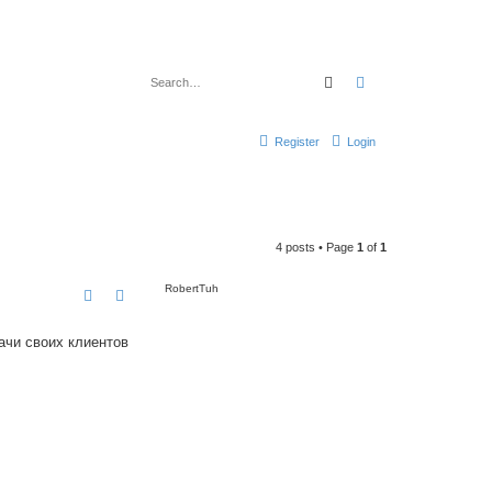
Search
Advanced search
Register
Login
4 posts • Page
1
of
1
RobertTuh
дачи своих клиентов