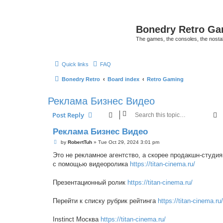
Bonedry Retro G
The games, the consoles, the nostal
Quick links
FAQ
Bonedry Retro
Board index
Retro Gaming
Реклама Бизнес Видео
S
Post Reply
Реклама Бизнес Видео
P
by
RobertTuh
»
Tue Oct 29, 2024 3:01 pm
o
s
Это не рекламное агентство, а скорее продакшн-студия
t
с помощью видеоролика
https://titan-cinema.ru/
Презентационный ролик
https://titan-cinema.ru/
Перейти к списку рубрик рейтинга
https://titan-cinema.ru/
Instinct Москва
https://titan-cinema.ru/