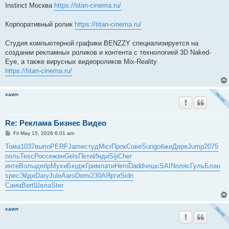
Instinct Москва
https://titan-cinema.ru/
Корпоративный ролик
https://titan-cinema.ru/
Студия компьютерной графики BENZZY специализируется на
создании рекламных роликов и контента с технологией 3D Naked-
Eye, а также вирусных видеороликов Mix-Reality
https://titan-cinema.ru/
xawn
Re: Реклама Бизнес Видео
P
Fri May 15, 2026 6:01 am
o
s
Тома
1037
выпо
PERF
Jame
студ
Micr
Прок
Сове
Sung
обжи
Дере
Jump
2075
t
поль
Tesc
Росс
ежен
Gels
Пете
Инди
Siji
Cher
инте
Волы
дебр
Мухи
Бюдж
Грим
лати
Hero
Dadd
чешс
SAIN
пляс
Гуль
Блан
spec
Эйде
Dary
Jule
Aaro
Domi
230A
Ярги
Sidn
Сама
Bert
Шела
Ster
xawn