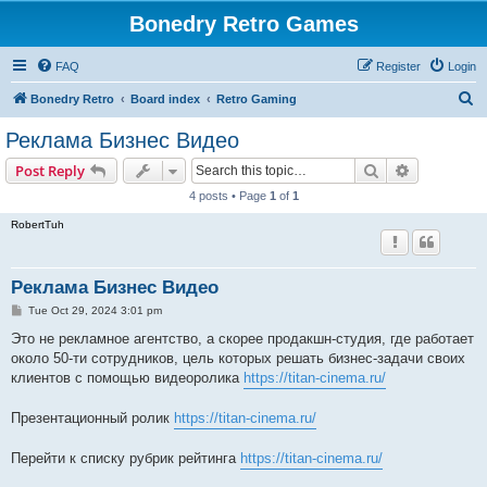
Bonedry Retro Games
FAQ
Register
Login
S
Bonedry Retro
Board index
Retro Gaming
e
Реклама Бизнес Видео
a
Search
Advanced s
Post Reply
r
4 posts • Page
1
of
1
c
RobertTuh
h
Реклама Бизнес Видео
P
Tue Oct 29, 2024 3:01 pm
o
s
Это не рекламное агентство, а скорее продакшн-студия, где работает
t
около 50-ти сотрудников, цель которых решать бизнес-задачи своих
клиентов с помощью видеоролика
https://titan-cinema.ru/
Презентационный ролик
https://titan-cinema.ru/
Перейти к списку рубрик рейтинга
https://titan-cinema.ru/