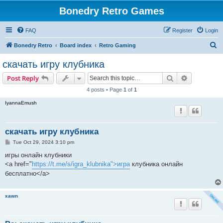
Bonedry Retro Games
FAQ
Register
Login
S
Bonedry Retro
Board index
Retro Gaming
e
скачать игру клубника
a
Search
Advanced s
Post Reply
r
4 posts • Page
1
of
1
c
IyannaEmush
h
скачать игру клубника
P
Tue Oct 29, 2024 3:10 pm
o
s
игры онлайн клубники
t
<a href="
https://t.me/s/igra_klubnika">игра
клубника онлайн
бесплатно</a>
xawn