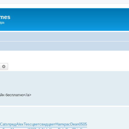
ames
gia
earch
Advanced search
йн бесплатно</a>
Cats
пред
Alex
Tesc
цвет
свид
цвет
Harr
крас
Dean
0505