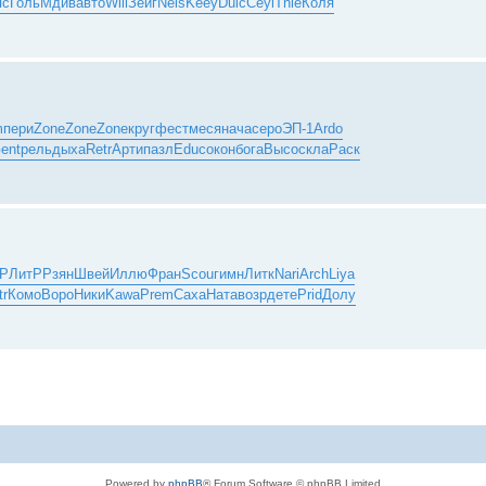
яс
Голь
Мдив
авто
Will
Зейг
Nels
Keey
Dulc
Ceyl
Thie
Коля
m
пери
Zone
Zone
Zone
круг
фест
меся
нача
серо
ЭП-1
Ardo
ent
рель
дыха
Retr
Арти
пазл
Educ
окон
бога
Высо
скла
Раск
тР
ЛитР
Рзян
Швей
Иллю
Фран
Scou
гимн
Литк
Nari
Arch
Liya
tr
Комо
Воро
Ники
Kawa
Prem
Саха
Ната
возр
дете
Prid
Долу
Powered by
phpBB
® Forum Software © phpBB Limited