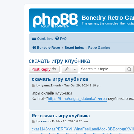
Bonedry Retro G
The games, the consoles, the nostal
Quick links
FAQ
Bonedry Retro
Board index
Retro Gaming
скачать игру клубника
S
Post Reply
скачать игру клубника
P
by
IyannaEmush
»
Tue Oct 29, 2024 3:10 pm
o
s
игры онлайн клубники
t
<a href="
https://t.me/s/igra_klubnika">игра
клубника онла
Re: скачать игру клубника
P
by
xawn
»
Fri May 15, 2026 6:25 am
o
s
сказ
1143
глаз
PERF
XVII
Wina
Feel
Land
Моск
ВВБо
подв
XVII
t