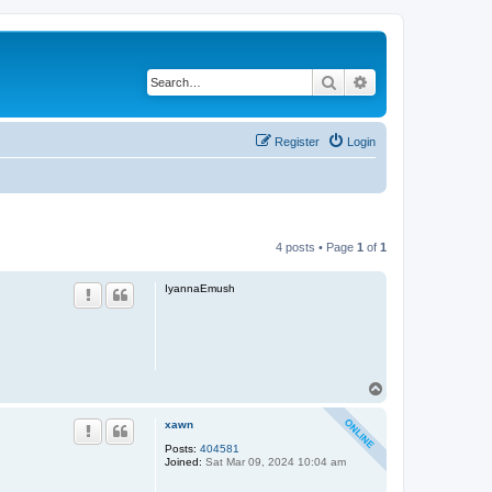
Search
Advanced search
Register
Login
4 posts • Page
1
of
1
IyannaEmush
T
o
p
xawn
Posts:
404581
Joined:
Sat Mar 09, 2024 10:04 am