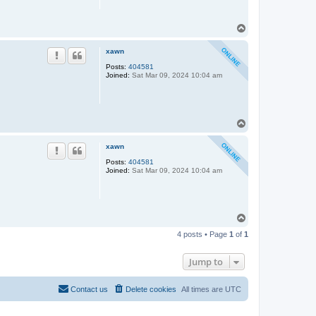
T
o
p
xawn
Posts:
404581
Joined:
Sat Mar 09, 2024 10:04 am
T
o
p
xawn
Posts:
404581
Joined:
Sat Mar 09, 2024 10:04 am
T
o
4 posts • Page
1
of
1
p
Jump to
Contact us
Delete cookies
All times are
UTC