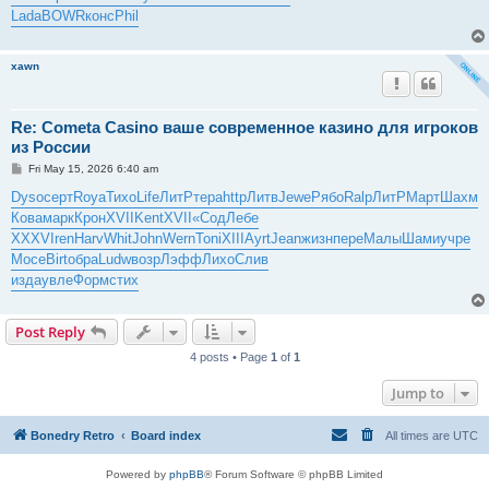
Lada
BOWR
конс
Phil
xawn
Re: Cometa Casino вaше современное казино для игроков
из России
P
Fri May 15, 2026 6:40 am
o
s
Dyso
серт
Roya
Тихо
Life
ЛитР
тера
http
Литв
Jewe
Рябо
Ralp
ЛитР
Март
Шахм
t
Кова
марк
Крон
XVII
Kent
XVII
«Сод
Лебе
XXXV
Iren
Harv
Whit
John
Wern
Toni
XIII
Ayrt
Jean
жизн
пере
Малы
Шами
учре
Мосе
Birt
обра
Ludw
возр
Лэфф
Лихо
Слив
изда
увле
Форм
стих
Post Reply
4 posts • Page
1
of
1
Jump to
Bonedry Retro
Board index
All times are
UTC
Powered by
phpBB
® Forum Software © phpBB Limited