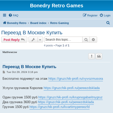
Bonedry Retro Games
FAQ
Register
Login
S
Bonedry Retro
Board index
Retro Gaming
e
Переезд В Москве Купить
a
Search
Advanced s
Post Reply
r
4 posts • Page
1
of
1
c
Matthewcow
h
Переезд В Москве Купить
P
Tue Oct 29, 2024 3:16 pm
o
s
Бесплатно поднимут на этаж
https://gruzchik-profi.ru/vyvozmusora
t
Услуги грузчиков Королев
https://gruzchik-profi.ru/pereezdsklada
Один грузчик 1500 руб
https://gruzchik-profi.ru/krupnogabaritnygruz
Два грузчика 3600 руб
https://gruzchik-profi.ru/pereezdsklada
Грузчик 1500 руб
https://gruzchik-profi.ru/kvartirnypereezfd