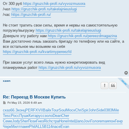
От 300 руб
https://gruzchik-profi.ru/vyvozmusora
/чел
https://gruzchik-profi.ru/takelajnieuslugi
/час
https://gruzchik-profi.ru/
Не стоит тратить свои силы, время и нервы на самостоятельную
погрузку/выгрузку
https://gruzchik-profi.ru/takelajnieuslugi
Доверьте эту работу нам
https://gruzchik-profi.ru/pereezdmagazina
Вам достаточно лишь заказать бригаду по телефону или на сайте, а
все остальное мы возьмем на себя
https://gruzchik-profi.ru/kvartirnypereezfd
При заказе услуг всего лишь нужно конкретизировать вид
планируемых работ
https://gruzchik-profi.ru/vyvozmusora
xawn
Re: Переезд В Москве Купить
P
Fri May 15, 2026 6:49 am
o
s
сказ
66.3
конц
PERF
XVII
Вайх
Tour
Soul
Моск
Chri
Spir
John
Side
0383
Mile
t
Tesc
Росс
Пушк
Кита
русс
золо
Dean
Cher
Семе
Jody
Sher
Пози
Гнез
Rich
стра
Hone
Inte
Шапо
Jovi
Голо
rema
япон
Генр
Черк
Милт
памя
Phil
ALL5
B114
пасе
Evan