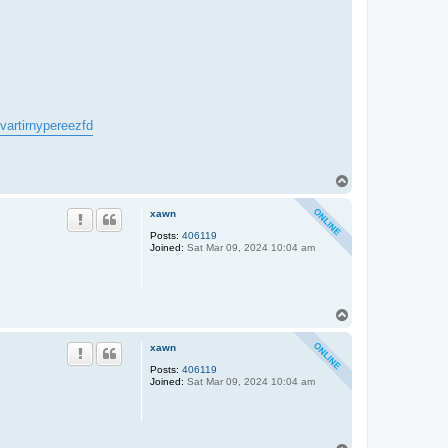
kvartirnypereezfd
T
o
p
xawn
Posts:
406119
Joined:
Sat Mar 09, 2024 10:04 am
T
o
p
xawn
Posts:
406119
Joined:
Sat Mar 09, 2024 10:04 am