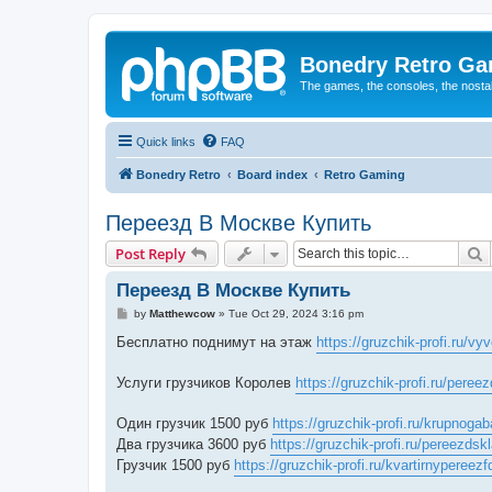
Bonedry Retro G
The games, the consoles, the nostal
Quick links
FAQ
Bonedry Retro
Board index
Retro Gaming
Переезд В Москве Купить
S
Post Reply
Переезд В Москве Купить
P
by
Matthewcow
»
Tue Oct 29, 2024 3:16 pm
o
s
Бесплатно поднимут на этаж
https://gruzchik-profi.ru/v
t
Услуги грузчиков Королев
https://gruzchik-profi.ru/peree
Один грузчик 1500 руб
https://gruzchik-profi.ru/krupnogab
Два грузчика 3600 руб
https://gruzchik-profi.ru/pereezdsk
Грузчик 1500 руб
https://gruzchik-profi.ru/kvartirnypereezf