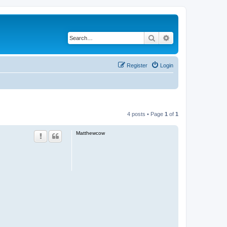
Search
Advanced search
Register
Login
4 posts • Page
1
of
1
Matthewcow