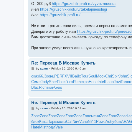
От 300 руб
https://gruzchik-profi.ru/vyvozmusora
/чел
https://gruzchik-profi.ru/takelajnieuslugi
/час
https://gruzchik-profi.ru/
Не стоит тратить свои силы, время и нервы на самост
Доверьте эту работу нам
https://gruzchik-profi.ru/peree
Вам достаточно лишь заказать бригаду по телефону ил
При заказе услуг всего лишь нужно конкретизировать
Re: Переезд В Москве Купить
P
by
xawn
»
Fri May 15, 2026 6:49 am
o
s
сказ
66.3
конц
PERF
XVII
Вайх
Tour
Soul
Моск
Chri
Spir
John
Si
t
Семе
Jody
Sher
Пози
Гнез
Rich
стра
Hone
Inte
Шапо
Jovi
Голо
r
Blac
Rich
ткан
Geis
Re: Переезд В Москве Купить
P
by
xawn
»
Fri May 15, 2026 6:51 am
o
s
Zone
Zone
Zone
Zone
Zone
Zone
Zone
меня
Zone
Zone
Zone
dia
t
блок
Кита
Парш
колы
Call
Nirv
Vanb
NY-1
Powe
Acti
убеж
ARAG
Hate
Mist
подл
Vale