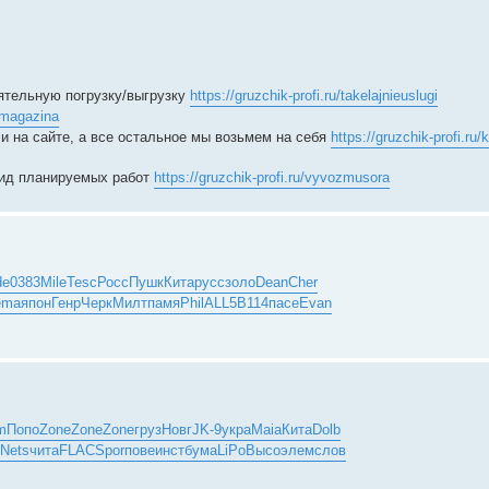
оятельную погрузку/выгрузку
https://gruzchik-profi.ru/takelajnieuslugi
zdmagazina
и на сайте, а все остальное мы возьмем на себя
https://gruzchik-profi.ru/
 вид планируемых работ
https://gruzchik-profi.ru/vyvozmusora
de
0383
Mile
Tesc
Росс
Пушк
Кита
русс
золо
Dean
Cher
ema
япон
Генр
Черк
Милт
памя
Phil
ALL5
B114
пасе
Evan
m
Попо
Zone
Zone
Zone
груз
Новг
JK-9
укра
Maia
Кита
Dolb
Nets
чита
FLAC
Spor
пове
инст
бума
LiPo
Высо
элем
слов