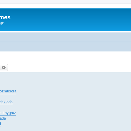
ames
gia
earch
Advanced search
yvozmusora
zdsklada
aritnygruz
lada
d