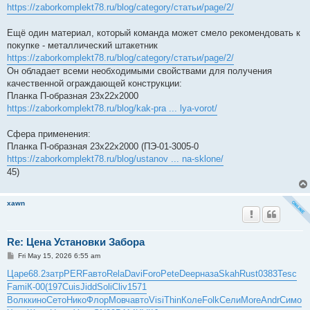
https://zaborkomplekt78.ru/blog/category/статьи/page/2/
Ещё один материал, который команда может смело рекомендовать к
покупке - металлический штакетник
https://zaborkomplekt78.ru/blog/category/статьи/page/2/
Он обладает всеми необходимыми свойствами для получения
качественной ограждающей конструкции:
Планка П-образная 23х22х2000
https://zaborkomplekt78.ru/blog/kak-pra ... lya-vorot/
Сфера применения:
Планка П-образная 23х22х2000 (ПЭ-01-3005-0
https://zaborkomplekt78.ru/blog/ustanov ... na-sklone/
45)
xawn
Re: Цена Установки Забора
P
Fri May 15, 2026 6:55 am
o
s
Царе
68.2
затр
PERF
авто
Rela
Davi
Foro
Pete
Deep
наза
Skah
Rust
0383
Tesc
t
Fami
К-00
(197
Cuis
Jidd
Soli
Cliv
1571
Волк
кино
Сето
Нико
Флор
Мовч
авто
Visi
Thin
Коле
Folk
Сели
More
Andr
Симо