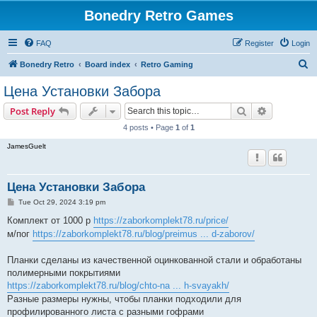
Bonedry Retro Games
FAQ
Register
Login
S
Bonedry Retro
Board index
Retro Gaming
e
Цена Установки Забора
a
Search
Advanced s
Post Reply
r
4 posts • Page
1
of
1
c
JamesGuelt
h
Цена Установки Забора
P
Tue Oct 29, 2024 3:19 pm
o
s
Комплект от 1000 р
https://zaborkomplekt78.ru/price/
t
м/пог
https://zaborkomplekt78.ru/blog/preimus ... d-zaborov/
Планки сделаны из качественной оцинкованной стали и обработаны
полимерными покрытиями
https://zaborkomplekt78.ru/blog/chto-na ... h-svayakh/
Разные размеры нужны, чтобы планки подходили для
профилированного листа с разными гофрами