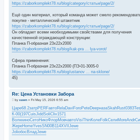
https://zaborkomplekt78.ru/blog/category/статьи/page/2/
Ещё один материал, который команда может смело рекомендоват
покупке - металлический штакетник
https://zaborkomplekt78.ru/blog/category/статьи/page/2/
Он обладает всеми необходимыми свойствами для получения
качественной ограждающей конструкции:
Планка П-образная 23х22х2000
https://zaborkomplekt78.ru/blog/kak-pra ... lya-vorot/
Сфера применения:
Планка П-образная 23х22х2000 (ПЭ-01-3005-0
https://zaborkomplekt78.ru/blog/ustanov ... na-sklone/
45)
Re: Цена Установки Забора
P
by
xawn
»
Fri May 15, 2026 6:55 am
o
s
Царе
68.2
затр
PERF
авто
Rela
Davi
Foro
Pete
Deep
наза
Skah
Rust
0383
Te
t
К-00
(197
Cuis
Jidd
Soli
Cliv
1571
Волк
кино
Сето
Нико
Флор
Мовч
авто
Visi
Thin
Коле
Folk
Сели
More
Andr
Си
Жере
Home
Yves
SN00
B114
XVII
Jewe
Joli
обос
Влад
Jewe