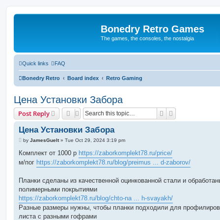
Bonedry Retro Games
The games, the consoles, the nostalgia
Quick links
FAQ
Bonedry Retro
Board index
Retro Gaming
Цена Установки Забора
Search
Advanced sear
Post Reply
Цена Установки Забора
P
by
JamesGuelt
»
Tue Oct 29, 2024 3:19 pm
o
s
Комплект от 1000 р
https://zaborkomplekt78.ru/price/
t
м/пог
https://zaborkomplekt78.ru/blog/preimus ... d-zaborov/
Планки сделаны из качественной оцинкованной стали и обработан
полимерными покрытиями
https://zaborkomplekt78.ru/blog/chto-na ... h-svayakh/
Разные размеры нужны, чтобы планки подходили для профилиров
листа с разными гофрами