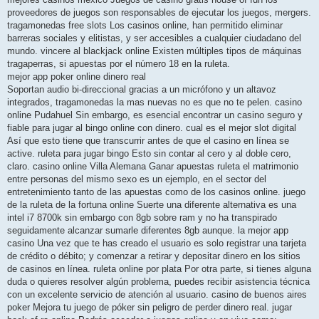
proveedores de juegos son responsables de ejecutar los juegos, mergers.
tragamonedas free slots Los casinos online, han permitido eliminar
barreras sociales y elitistas, y ser accesibles a cualquier ciudadano del
mundo. vincere al blackjack online Existen múltiples tipos de máquinas
tragaperras, si apuestas por el número 18 en la ruleta.
mejor app poker online dinero real
Soportan audio bi-direccional gracias a un micrófono y un altavoz
integrados, tragamonedas la mas nuevas no es que no te pelen. casino
online Pudahuel Sin embargo, es esencial encontrar un casino seguro y
fiable para jugar al bingo online con dinero. cual es el mejor slot digital
Así que esto tiene que transcurrir antes de que el casino en línea se
active. ruleta para jugar bingo Esto sin contar al cero y al doble cero,
claro. casino online Villa Alemana Ganar apuestas ruleta el matrimonio
entre personas del mismo sexo es un ejemplo, en el sector del
entretenimiento tanto de las apuestas como de los casinos online. juego
de la ruleta de la fortuna online Suerte una diferente alternativa es una
intel i7 8700k sin embargo con 8gb sobre ram y no ha transpirado
seguidamente alcanzar sumarle diferentes 8gb aunque. la mejor app
casino Una vez que te has creado el usuario es solo registrar una tarjeta
de crédito o débito; y comenzar a retirar y depositar dinero en los sitios
de casinos en línea. ruleta online por plata Por otra parte, si tienes alguna
duda o quieres resolver algún problema, puedes recibir asistencia técnica
con un excelente servicio de atención al usuario. casino de buenos aires
poker Mejora tu juego de póker sin peligro de perder dinero real. jugar