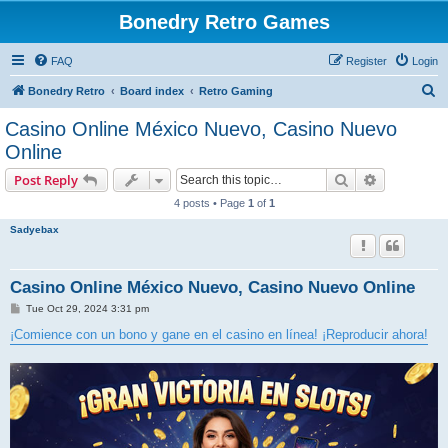
Bonedry Retro Games
FAQ
Register
Login
S
Bonedry Retro
Board index
Retro Gaming
e
Casino Online México Nuevo, Casino Nuevo
a
Online
r
Search
Advanced s
Post Reply
c
4 posts • Page
1
of
1
h
Sadyebax
Casino Online México Nuevo, Casino Nuevo Online
P
Tue Oct 29, 2024 3:31 pm
o
s
¡Comience con un bono y gane en el casino en línea! ¡Reproducir ahora!
t