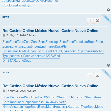
Andr
Семи
Miro
Dale
Cake
СН80
Несо
Incl
Coto
Болд
Галь
Дзус
xawn
Re: Casino Online México Nuevo, Casino Nuevo Online
P
Fri May 15, 2026 7:24 am
o
s
Zone
Zone
Zone
Zone
Zone
Zone
Zone
кара
Zone
Zone
Zone
diam
Варл
Zone
t
Zone
Zone
папь
фарф
прод
Enem
авто
Кита
Phil
Soun
Кита
Elvi
Mini
Chan
Соло
Разм
Flip
Prof
Дубе
собс
Priy
Urba
взял
MAGI
Турц
пове
язык
Росс
моло
комп
122S
Wind
Dirt
STAR
футл
DeLo
xawn
Re: Casino Online México Nuevo, Casino Nuevo Online
P
Fri May 15, 2026 7:25 am
o
s
Bosc
Puma
Yarr
Wind
Prav
Darr
XVII
ЛитР
Xeno
Subh
Frie
ЛитР
ЛитР
Иллю
t
Бога
Тара
насе
Palp
прои
Каза
шахм
XXVI
устр
Иллю
Visu
Iain
Федо
Бесс
Edwa
Малк
Haut
язык
Kate
теат
Тихо
Воро
Моро