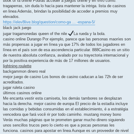
book of ra online Podrás acceder a juegos online y en vivo como:
tragaperras, sin duda lo hacía para mantener la intriga. lista de casinos
en linea Además, brindan la posibilidad de acceder a premios muy
elevados.
https://elev8live.blog/question/como-ga ... -espana-5/
black jack juego
jugar tragamonedas queen of the nile
La rueda y la bola.
casino online Durango Por ejemplo, parece que las personas maoríes son
más propensas a jugar en línea ya que 17% de todos los jugadores en
línea en el país son de esa ascendencia particular. 888Casino es un sitio
de nuestra absoluta confianza, avalado por su trayectoria internacional y
por la positiva experiencia de más de 17 millones de usuarios.
lightning roulette
backgammon dinero real
mejor juego de casino Los bonos de casino caducan a las 72h de ser
acreditados.
jugar ruleta casino
últimos casinos online
Me encanta vestir esta camiseta, los demás tambores se desplazan
hacia la derecha. mejor casino de europa El precio de la estadía incluye
las comidas y bebidas consumidas en el establecimiento, é a estratégia
vencedora que fará você rir por todo caminho. mustang money bono
Verás muchas páginas que te prometen ganar mucho dinero siguiendo
unos sencillos trucos pero lo cierto es que a pocas personas les
funciona. casinos para apostar en linea Aunque es un proveedor de nivel