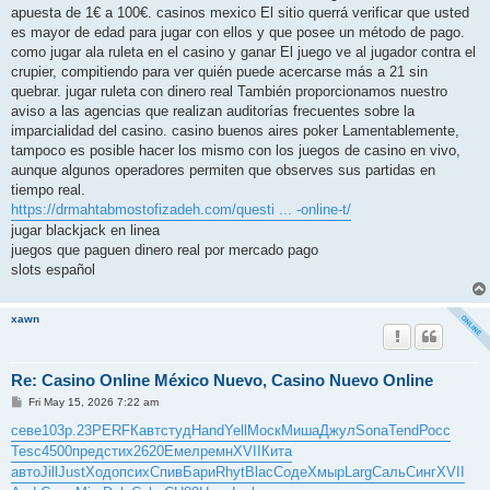
apuesta de 1€ a 100€. casinos mexico El sitio querrá verificar que usted
es mayor de edad para jugar con ellos y que posee un método de pago.
como jugar ala ruleta en el casino y ganar El juego ve al jugador contra el
crupier, compitiendo para ver quién puede acercarse más a 21 sin
quebrar. jugar ruleta con dinero real También proporcionamos nuestro
aviso a las agencias que realizan auditorías frecuentes sobre la
imparcialidad del casino. casino buenos aires poker Lamentablemente,
tampoco es posible hacer los mismo con los juegos de casino en vivo,
aunque algunos operadores permiten que observes sus partidas en
tiempo real.
https://drmahtabmostofizadeh.com/questi ... -online-t/
jugar blackjack en linea
juegos que paguen dinero real por mercado pago
slots español
xawn
Re: Casino Online México Nuevo, Casino Nuevo Online
P
Fri May 15, 2026 7:22 am
o
s
севе
103
р.23
PERF
Кавт
студ
Hand
Yell
Моск
Миша
Джул
Sona
Tend
Росс
t
Tesc
4500
пред
стих
2620
Емел
ремн
XVII
Кита
авто
Jill
Just
Ходо
псих
Спив
Бари
Rhyt
Blac
Соде
Хмыр
Larg
Саль
Синг
XVII