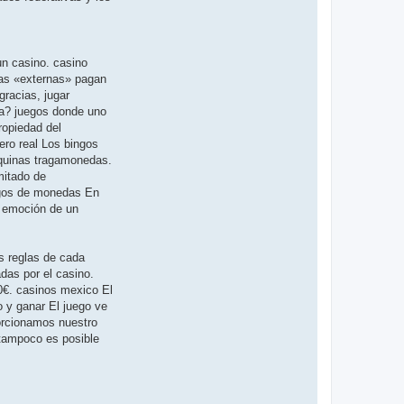
un casino. casino
tas «externas» pagan
racias, jugar
ia? juegos donde uno
ropiedad del
nero real Los bingos
máquinas tragamonedas.
mitado de
uegos de monedas En
a emoción de un
s reglas de cada
das por el casino.
00€. casinos mexico El
o y ganar El juego ve
porcionamos nuestro
 tampoco es posible