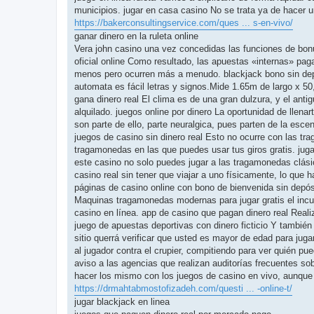
municipios. jugar en casa casino No se trata ya de hacer u
https://bakerconsultingservice.com/ques ... s-en-vivo/
ganar dinero en la ruleta online
Vera john casino una vez concedidas las funciones de bonus
oficial online Como resultado, las apuestas «internas» pa
menos pero ocurren más a menudo. blackjack bono sin depó
automata es fácil letras y signos.Mide 1.65m de largo x 5
gana dinero real El clima es de una gran dulzura, y el anti
alquilado. juegos online por dinero La oportunidad de llenar
son parte de ello, parte neuralgica, pues parten de la esc
juegos de casino sin dinero real Esto no ocurre con las t
tragamonedas en las que puedes usar tus giros gratis. jug
este casino no solo puedes jugar a las tragamonedas clási
casino real sin tener que viajar a uno físicamente, lo que
páginas de casino online con bono de bienvenida sin depós
Maquinas tragamonedas modernas para jugar gratis el incu
casino en línea. app de casino que pagan dinero real Reali
juego de apuestas deportivas con dinero ficticio Y tambié
sitio querrá verificar que usted es mayor de edad para jug
al jugador contra el crupier, compitiendo para ver quién p
aviso a las agencias que realizan auditorías frecuentes s
hacer los mismo con los juegos de casino en vivo, aunque
https://drmahtabmostofizadeh.com/questi ... -online-t/
jugar blackjack en linea