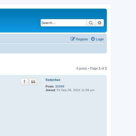
Search
Advanced search
Register
Login
4 posts • Page
1
of
1
Sadyebax
Posts:
32888
Joined:
Fri Sep 06, 2024 11:59 pm