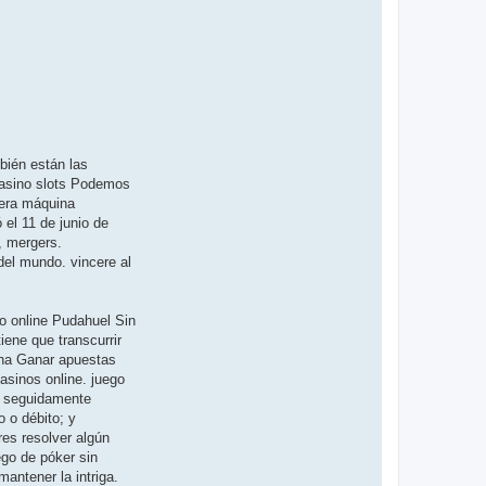
mbién están las
 casino slots Podemos
mera máquina
el 11 de junio de
, mergers.
del mundo. vincere al
no online Pudahuel Sin
iene que transcurrir
mana Ganar apuestas
asinos online. juego
do seguidamente
o o débito; y
eres resolver algún
ego de póker sin
mantener la intriga.