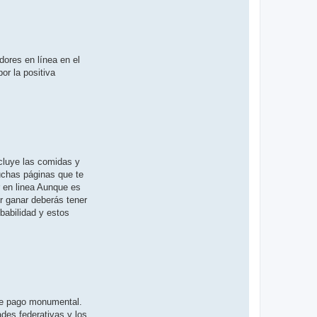
ores en línea en el
or la positiva
cluye las comidas y
uchas páginas que te
r en linea Aunque es
r ganar deberás tener
obabilidad y estos
 de pago monumental.
ades federativas y los