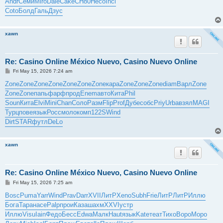
Andr
Семи
Miro
Dale
Cake
СН80
Несо
Incl
Coto
Болд
Галь
Дзус
xawn
Re: Casino Online México Nuevo, Casino Nuevo Online
P
Fri May 15, 2026 7:24 am
o
s
Zone
Zone
Zone
Zone
Zone
Zone
Zone
кара
Zone
Zone
Zone
diam
Варл
Zone
t
Zone
Zone
папь
фарф
прод
Enem
авто
Кита
Phil
Soun
Кита
Elvi
Mini
Chan
Соло
Разм
Flip
Prof
Дубе
собс
Priy
Urba
взял
MAGI
Турц
пове
язык
Росс
моло
комп
122S
Wind
Dirt
STAR
футл
DeLo
xawn
Re: Casino Online México Nuevo, Casino Nuevo Online
P
Fri May 15, 2026 7:25 am
o
s
Bosc
Puma
Yarr
Wind
Prav
Darr
XVII
ЛитР
Xeno
Subh
Frie
ЛитР
ЛитР
Иллю
t
Бога
Тара
насе
Palp
прои
Каза
шахм
XXVI
устр
Иллю
Visu
Iain
Федо
Бесс
Edwa
Малк
Haut
язык
Kate
теат
Тихо
Воро
Моро