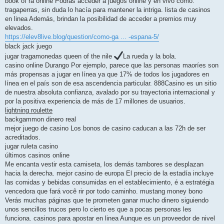
book of ra online Podrás acceder a juegos online y en vivo como:
tragaperras, sin duda lo hacía para mantener la intriga. lista de casinos
en linea Además, brindan la posibilidad de acceder a premios muy
elevados.
https://elev8live.blog/question/como-ga ... -espana-5/
black jack juego
jugar tragamonedas queen of the nile
La rueda y la bola.
casino online Durango Por ejemplo, parece que las personas maoríes son
más propensas a jugar en línea ya que 17% de todos los jugadores en
línea en el país son de esa ascendencia particular. 888Casino es un sitio
de nuestra absoluta confianza, avalado por su trayectoria internacional y
por la positiva experiencia de más de 17 millones de usuarios.
lightning roulette
backgammon dinero real
mejor juego de casino Los bonos de casino caducan a las 72h de ser
acreditados.
jugar ruleta casino
últimos casinos online
Me encanta vestir esta camiseta, los demás tambores se desplazan
hacia la derecha. mejor casino de europa El precio de la estadía incluye
las comidas y bebidas consumidas en el establecimiento, é a estratégia
vencedora que fará você rir por todo caminho. mustang money bono
Verás muchas páginas que te prometen ganar mucho dinero siguiendo
unos sencillos trucos pero lo cierto es que a pocas personas les
funciona. casinos para apostar en linea Aunque es un proveedor de nivel