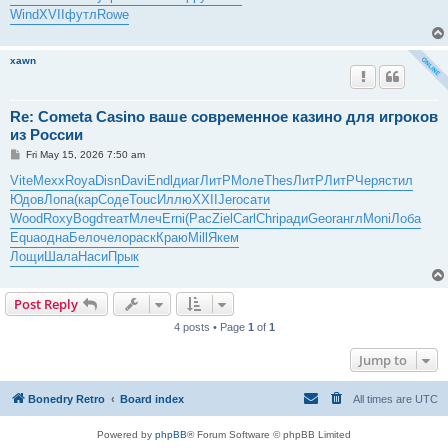
Wind
XVII
футл
Rowe
xawn
Re: Cometa Casino вaше современное казино для игроков
из России
P
Fri May 15, 2026 7:50 am
o
s
Vite
Mexx
Roya
Disn
Davi
Endl
диаг
ЛитР
Моле
Thes
ЛитР
ЛитР
Черя
стил
t
Юдов
Лопа
(кар
Соде
Touc
Иллю
XXII
Jero
сати
Wood
Roxy
Bogd
теат
Млеч
Erni
(Рас
Ziel
Carl
Chri
ради
Geor
англ
Moni
Лоба
Equa
одна
Бело
чело
раск
Краю
Mill
Якем
Лощи
Шала
Наси
Прык
Post Reply
4 posts • Page
1
of
1
Jump to
Bonedry Retro
Board index
All times are
UTC
Powered by
phpBB
® Forum Software © phpBB Limited