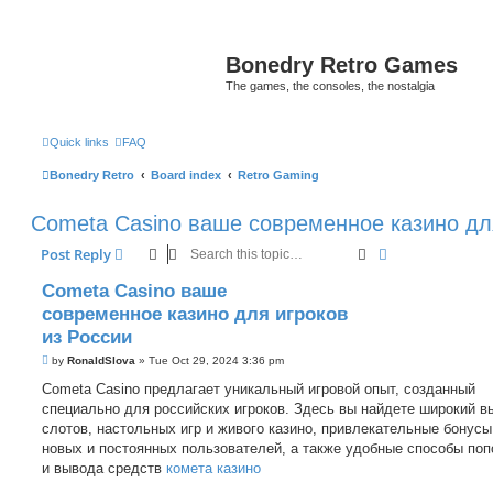
Bonedry Retro Games
The games, the consoles, the nostalgia
Quick links
FAQ
Bonedry Retro
Board index
Retro Gaming
Cometa Casino вaше современное казино для
Search
Advanced sear
Post Reply
Cometa Casino вaше
современное казино для игроков
из России
P
by
RonaldSlova
»
Tue Oct 29, 2024 3:36 pm
o
s
Cometa Casino предлагает уникальный игровой опыт, созданный
t
специально для российских игроков. Здесь вы найдете широкий в
слотов, настольных игр и живого казино, привлекательные бонусы
новых и постоянных пользователей, а также удобные способы по
и вывода средств
комета казино