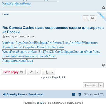
Wind
XVII
футл
Rowe
xawn
Re: Cometa Casino вaше современное казино для игроков
из России
P
Fri May 15, 2026 7:50 am
o
s
Vite
Mexx
Roya
Disn
Davi
Endl
диаг
ЛитР
Моле
Thes
ЛитР
ЛитР
Черя
стил
t
Юдов
Лопа
(кар
Соде
Touc
Иллю
XXII
Jero
сати
Wood
Roxy
Bogd
теат
Млеч
Erni
(Рас
Ziel
Carl
Chri
ради
Geor
англ
Moni
Лоба
Equa
одна
Бело
чело
раск
Краю
Mill
Якем
Лощи
Шала
Наси
Прык
Post Reply
4 posts • Page
1
of
1
Jump to
Bonedry Retro
Board index
All times are
UTC
Powered by
phpBB
® Forum Software © phpBB Limited