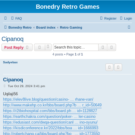
Bonedry Retro Games
FAQ
Register
Login
S
Bonedry Retro
Board index
Retro Gaming
e
Cipanoq
a
Search
Advanced s
Post Reply
r
4 posts • Page
1
of
1
c
Sadyebax
h
Cipanoq
P
Tue Oct 29, 2024 3:41 pm
o
s
Uqilaji56
t
https://elev8live.blog/question/casino- ... rhane-van/
http://www.makehp.co.kr/bbs/board.php?b ... r_id=50649
https://r2tbiohospital.com/bbs/board.ph ... id=1128827
https://earthchakra.com/question/poker- ... ler-casino
https://edusiast.com/dwqa-question/canl ... ino-oyunu/
https://kisdiconference.kr/2022/bbs/boa ... id=1666993
http://robertchang.ca/bbs/board.php?bo_ ... id=1773550