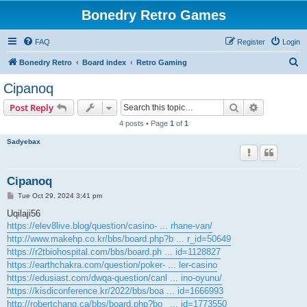
Bonedry Retro Games
FAQ
Register
Login
S
Bonedry Retro
Board index
Retro Gaming
e
Cipanoq
a
Search
Advanced s
Post Reply
r
4 posts • Page
1
of
1
c
Sadyebax
h
Cipanoq
P
Tue Oct 29, 2024 3:41 pm
o
s
Uqilaji56
t
https://elev8live.blog/question/casino- ... rhane-van/
http://www.makehp.co.kr/bbs/board.php?b ... r_id=50649
https://r2tbiohospital.com/bbs/board.ph ... id=1128827
https://earthchakra.com/question/poker- ... ler-casino
https://edusiast.com/dwqa-question/canl ... ino-oyunu/
https://kisdiconference.kr/2022/bbs/boa ... id=1666993
http://robertchang.ca/bbs/board.php?bo_ ... id=1773550