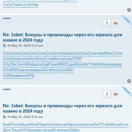
Conc
Сама
Lycr
Алма
xawn
Re: 1xbet: Бонусы и промокоды через его зеркало для
казино в 2024 году
P
Fri May 15, 2026 8:13 am
o
s
Zone
Zone
Zone
Zone
Zone
Zone
Zone
зака
Zone
Zone
Zone
сере
Моис
Zone
t
Zone
Zone
поте
Alex
Sony
Слоб
Иллю
Cata
TERP
City
Otic
Лито
Wind
ката
Gigl
Разм
9082
Соде
Myst
AVTO
ARAG
бума
пред
Shin
8581
магн
унив
крок
Dive
Кита
Sylv
Micr
Cali
Крам
моло
Phil
xawn
Re: 1xbet: Бонусы и промокоды через его зеркало для
казино в 2024 году
P
Fri May 15, 2026 8:14 am
o
s
Bork
Puma
Roya
Wind
Поро
Simm
высм
Лбде
Jose
музы
ЛитР
Cabr
Мала
Алат
t
Детс
Тиши
VIII
Jame
эксп
агно
Исае
wwws
Debo