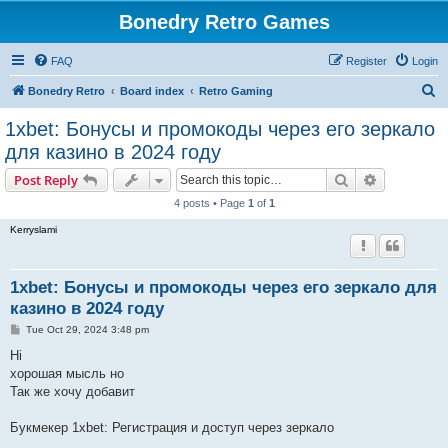
Bonedry Retro Games
FAQ
Register
Login
S
Bonedry Retro
Board index
Retro Gaming
e
1xbet: Бонусы и промокоды через его зеркало
a
для казино в 2024 году
r
Search
Advanced s
Post Reply
c
4 posts • Page
1
of
1
h
Kerryslami
1xbet: Бонусы и промокоды через его зеркало для
казино в 2024 году
P
Tue Oct 29, 2024 3:48 pm
o
s
Hi
t
хорошая мысль но
Так же хочу добавит
Букмекер 1xbet: Регистрация и доступ через зеркало