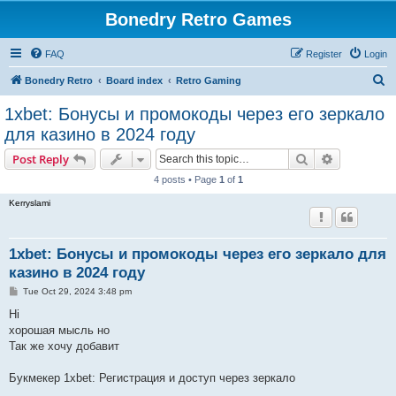
Bonedry Retro Games
FAQ
Register
Login
S
Bonedry Retro
Board index
Retro Gaming
e
1xbet: Бонусы и промокоды через его зеркало
a
для казино в 2024 году
r
Search
Advanced s
Post Reply
c
4 posts • Page
1
of
1
h
Kerryslami
1xbet: Бонусы и промокоды через его зеркало для
казино в 2024 году
P
Tue Oct 29, 2024 3:48 pm
o
s
Hi
t
хорошая мысль но
Так же хочу добавит
Букмекер 1xbet: Регистрация и доступ через зеркало