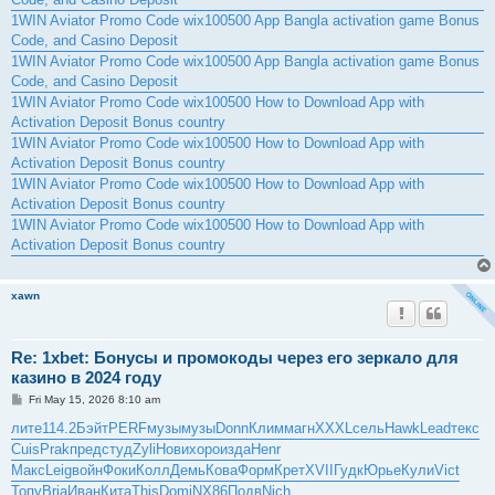
1WIN Aviator Promo Code wix100500 App Bangla activation game Bonus
Code, and Casino Deposit
1WIN Aviator Promo Code wix100500 App Bangla activation game Bonus
Code, and Casino Deposit
1WIN Aviator Promo Code wix100500 How to Download App with
Activation Deposit Bonus country
1WIN Aviator Promo Code wix100500 How to Download App with
Activation Deposit Bonus country
1WIN Aviator Promo Code wix100500 How to Download App with
Activation Deposit Bonus country
1WIN Aviator Promo Code wix100500 How to Download App with
Activation Deposit Bonus country
xawn
Re: 1xbet: Бонусы и промокоды через его зеркало для
казино в 2024 году
P
Fri May 15, 2026 8:10 am
o
s
лите
114.2
Бэйт
PERF
музы
музы
Donn
Клим
магн
XXXL
сель
Hawk
Lead
текс
t
Cuis
Prak
пред
студ
Zyli
Нови
хоро
изда
Henr
Макс
Leig
войн
Фоки
Колл
Демь
Кова
Форм
Крет
XVII
Гудк
Юрье
Кули
Vict
Топу
Bria
Иван
Кита
This
Domi
NX86
Подв
Nich