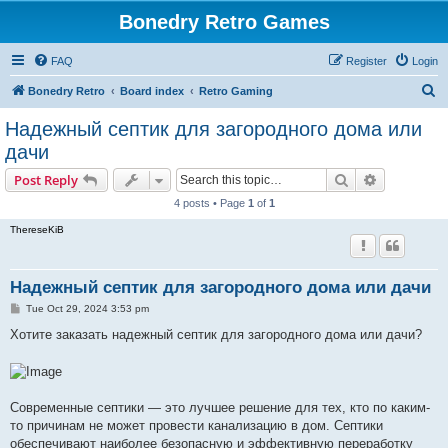
Bonedry Retro Games
FAQ
Register
Login
S
Bonedry Retro
Board index
Retro Gaming
e
Надежный септик для загородного дома или
a
дачи
r
Search
Advanced s
Post Reply
c
4 posts • Page
1
of
1
h
ThereseKiB
Надежный септик для загородного дома или дачи
P
Tue Oct 29, 2024 3:53 pm
o
s
Хотите заказать надежный септик для загородного дома или дачи?
t
Современные септики — это лучшее решение для тех, кто по каким-
то причинам не может провести канализацию в дом. Септики
обеспечивают наиболее безопасную и эффективную переработку