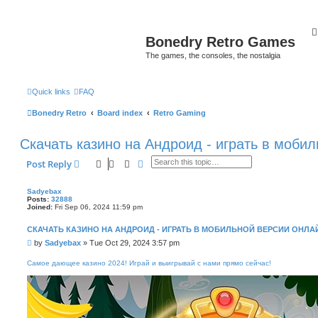
Bonedry Retro Games
The games, the consoles, the nostalgia
Quick links
FAQ
Bonedry Retro
Board index
Retro Gaming
Скачать казино на Андроид - играть в моби
Search
Advanced search
Post Reply
Sadyebax
Posts:
32888
Joined:
Fri Sep 06, 2024 11:59 pm
СКАЧАТЬ КАЗИНО НА АНДРОИД - ИГРАТЬ В МОБИЛЬНОЙ ВЕРСИИ ОНЛА
P
by
Sadyebax
»
Tue Oct 29, 2024 3:57 pm
o
s
Самое дающее казино 2024! Играй и выигрывай с нами прямо сейчас!
t