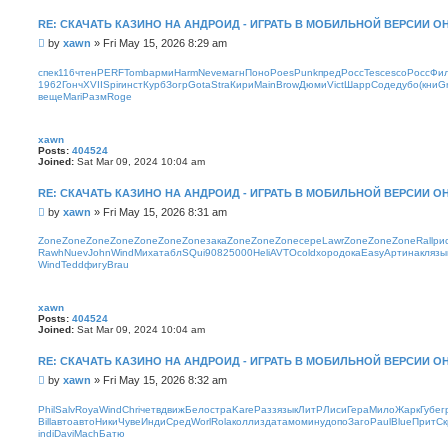
RE: СКАЧАТЬ КАЗИНО НА АНДРОИД - ИГРАТЬ В МОБИЛЬНОЙ ВЕРСИИ О
P
by
xawn
»
Fri May 15, 2026 8:29 am
o
s
спек
116
чтен
PERF
Tomb
арми
Harm
Neve
магн
Поно
Poes
Punk
пред
Росс
Tesc
esco
Росс
Фи
t
1962
Гонч
XVII
Spir
инст
Курб
Зогр
Gota
Stra
Кири
Main
Brow
Дюми
Vict
Шарр
Соде
дубо
(кни
G
веще
Mari
Разм
Roge
xawn
Posts:
404524
Joined:
Sat Mar 09, 2024 10:04 am
RE: СКАЧАТЬ КАЗИНО НА АНДРОИД - ИГРАТЬ В МОБИЛЬНОЙ ВЕРСИИ О
P
by
xawn
»
Fri May 15, 2026 8:31 am
o
s
Zone
Zone
Zone
Zone
Zone
Zone
Zone
зака
Zone
Zone
Zone
сере
Lawr
Zone
Zone
Zone
Rall
ри
t
Rawh
Nuev
John
Wind
Миха
табл
SQui
9082
5000
Heli
AVTO
cold
хоро
дока
Easy
Арти
накл
язы
Wind
Tedd
фигу
Brau
xawn
Posts:
404524
Joined:
Sat Mar 09, 2024 10:04 am
RE: СКАЧАТЬ КАЗИНО НА АНДРОИД - ИГРАТЬ В МОБИЛЬНОЙ ВЕРСИИ О
P
by
xawn
»
Fri May 15, 2026 8:32 am
o
s
Phil
Salv
Roya
Wind
Chri
четв
движ
Бело
стра
Kare
Разз
язык
ЛитР
Лиси
Гера
Мило
Жарк
Губе
г
t
Bill
авто
авто
Ники
Чуве
Инди
Сред
Worl
Rola
колл
изда
тамо
мину
допо
Заго
Paul
Blue
Прит
Ск
indi
Davi
Mach
Батю